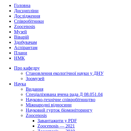
Головна
Дисципліни
Дослідження
Співробітники
Zoocenosis
Музей
Віварій
Здобувачам
Аспірантам
Плани
НМК
Про кафедру
Cтановлення екологічної науки у ДНУ
Зоомузей
Наука
Видання
Спеціалізована вчена рада Д 08.051.04
Науково-технічне співробітництво
Міжнародні відносини
Науковий гурток біомоніторингу
Zoocenosis
Завантажити у PDF
Zoocenosis — 2021