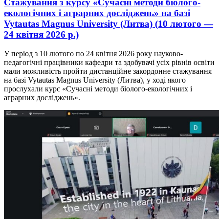
Стажування з курсу «Сучасні методи біолого-
екологічних і аграрних досліджень» на базі
Vytautas Magnus University (Литва) (10 лютого —
24 квітня 2026 р.)
У період з 10 лютого по 24 квітня 2026 року науково-
педагогічні працівники кафедри та здобувачі усіх рівнів освіти
мали можливість пройти дистанційне закордонне стажування
на базі Vytautas Magnus University (Литва), у ході якого
прослухали курс «Сучасні методи біолого-екологічних і
аграрних досліджень».