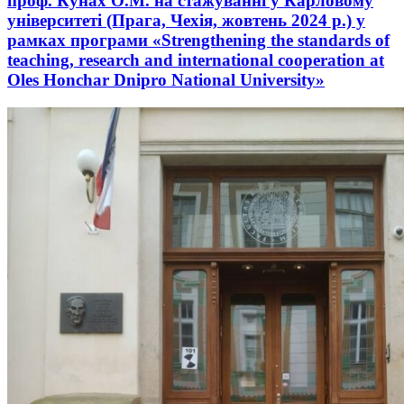
проф. Кунах О.М. на стажуванні у Карловому
університеті (Прага, Чехія, жовтень 2024 р.) у
рамках програми «Strengthening the standards of
teaching, research and international cooperation at
Oles Honchar Dnipro National University»