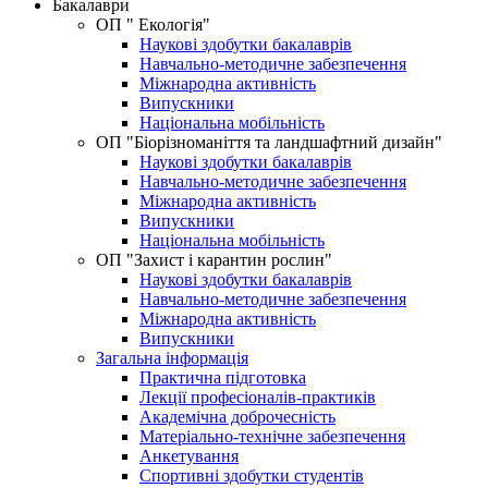
Бакалаври
ОП " Екологія"
Наукові здобутки бакалаврів
Навчально-методичне забезпечення
Міжнародна активність
Випускники
Національна мобільність
ОП "Біорізноманіття та ландшафтний дизайн"
Наукові здобутки бакалаврів
Навчально-методичне забезпечення
Міжнародна активність
Випускники
Національна мобільність
OП "Захист і карантин рослин"
Наукові здобутки бакалаврів
Навчально-методичне забезпечення
Міжнародна активність
Випускники
Загальна інформація
Практична підготовка
Лекції професіоналів-практиків
Академічна доброчесність
Матеріально-технічне забезпечення
Анкетування
Спортивні здобутки студентів