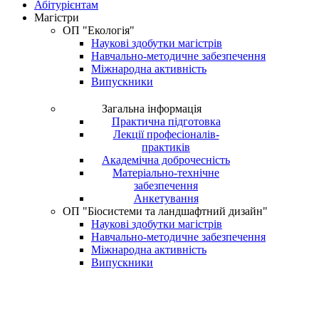
Абітурієнтам
Магістри
ОП "Екологія"
Наукові здобутки магістрів
Навчально-методичне забезпечення
Міжнародна активність
Випускники
Загальна інформація
Практична підготовка
Лекції професіоналів-
практиків
Академічна доброчесність
Матеріально-технічне
забезпечення
Анкетування
ОП "Біосистеми та ландшафтний дизайн"
Наукові здобутки магістрів
Навчально-методичне забезпечення
Міжнародна активність
Випускники