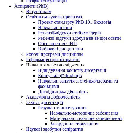
Графік консультацій
Аспіранти (PhD)
Вступникам
Освітньо-наукова програма
Проект стандарту PhD 101 Екологія
Навчальні плани
Рецензії-відгуки стейкхолдерів
Рецензії-відгуки здобувачів вищої освіти
Обговорення ОНП
Вибіркові дисципліни
Робочі програми дисциплін
Інформація про аспірантів
Навчання через дослідження
Відвідування захистів дисертацій
Консультації фахівців
Навчальні заняття зі стейкхолдерами та
фахівцями
Дослідницька діяльність
Академічна доброчесність
Захист дисертацій
Результати анкетування
Навчально-методичне забезпення
Матеріально-технічне забезпечення
Закордонне стажування
Наукові здобутки аспірантів