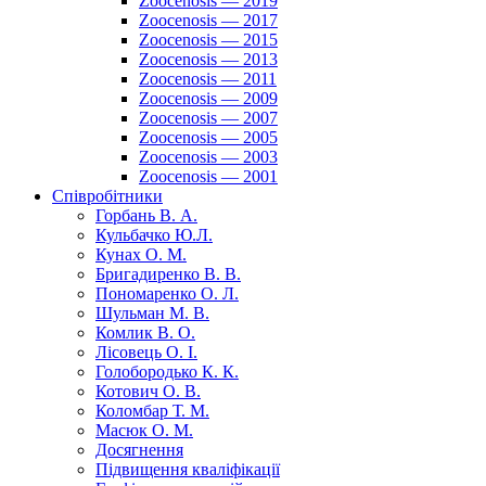
Zoocenosis — 2019
Zoocenosis — 2017
Zoocenosis — 2015
Zoocenosis — 2013
Zoocenosis — 2011
Zoocenosis — 2009
Zoocenosis — 2007
Zoocenosis — 2005
Zoocenosis — 2003
Zoocenosis — 2001
Співробітники
Горбань В. А.
Кульбачко Ю.Л.
Кунах О. М.
Бригадиренко В. В.
Пономаренко О. Л.
Шульман М. В.
Комлик В. О.
Лісовець О. І.
Голобородько К. К.
Котович О. В.
Коломбар Т. М.
Масюк О. М.
Досягнення
Підвищення кваліфікації