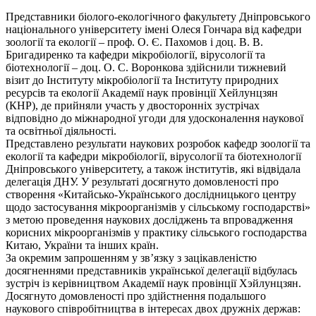
Представники біолого-екологічного факультету Дніпровського
національного університету імені Олеся Гончара від кафедри
зоології та екології – проф. О. Є. Пахомов і доц. В. В.
Бригадиренко та кафедри мікробіології, вірусології та
біотехнології – доц. О. С. Воронкова здійснили тижневий
візит до Інституту мікробіології та Інституту природних
ресурсів та екології Академії наук провінції Хейлунцзян
(КНР), де прийняли участь у двосторонніх зустрічах
відповідно до міжнародної угоди для удосконалення наукової
та освітньої діяльності.
Представлено результати наукових розробок кафедр зоології та
екології та кафедри мікробіології, вірусології та біотехнології
Дніпровського університету, а також інститутів, які відвідала
делегація ДНУ. У результаті досягнуто домовленості про
створення «Китайсько-Українського дослідницького центру
щодо застосування мікроорганізмів у сільському господарстві»
з метою проведення наукових досліджень та впровадження
корисних мікроорганізмів у практику сільського господарства
Китаю, України та інших країн.
За окремим запрошенням у зв’язку з зацікавленістю
досягненнями представників української делегації відбулась
зустріч із керівництвом Академії наук провінції Хэйлунцзян.
Досягнуто домовленості про здійстнення подальшого
наукового співробітництва в інтересах двох дружніх держав: