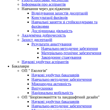
Інформація про аспірантів
Навчання через дослідження
Відвідування захистів дисертацій
Консультації фахівців
Навчальні заняття зі стейкхолдерами та
фахівцями
Дослідницька діяльність
Академічна доброчесність
Захист дисертацій
Результати анкетування
Навчально-методичне забезпення
Матеріально-технічне забезпечення
Закордонне стажування
Наукові здобутки аспірантів
Бакалаври
ОП " Екологія"
Наукові здобутки бакалаврів
Навчально-методичне забезпечення
Міжнародна активність
Випускники
Національна мобільність
ОП "Біорізноманіття та ландшафтний дизайн"
Наукові здобутки бакалаврів
Навчально-методичне забезпечення