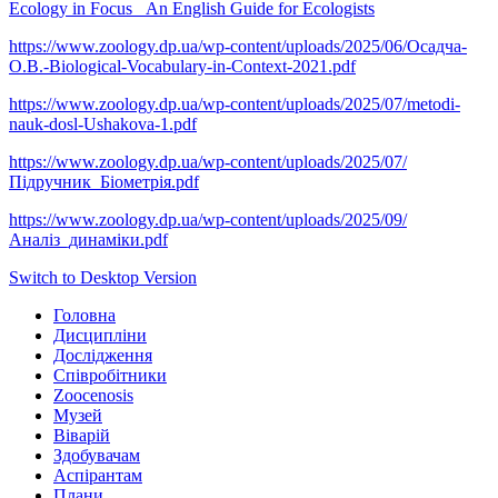
Ecology in Focus _An English Guide for Ecologists
https://www.zoology.dp.ua/wp-content/uploads/2025/06/Осадча-
О.В.-Biological-Vocabulary-in-Context-2021.pdf
https://www.zoology.dp.ua/wp-content/uploads/2025/07/metodi-
nauk-dosl-Ushakova-1.pdf
https://www.zoology.dp.ua/wp-content/uploads/2025/07/
Підручник_Біометрія.pdf
https://www.zoology.dp.ua/wp-content/uploads/2025/09/
Аналіз_динаміки.pdf
Switch to Desktop Version
Головна
Дисципліни
Дослідження
Співробітники
Zoocenosis
Музей
Віварій
Здобувачам
Аспірантам
Плани