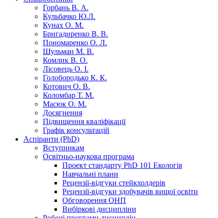
Горбань В. А.
Кульбачко Ю.Л.
Кунах О. М.
Бригадиренко В. В.
Пономаренко О. Л.
Шульман М. В.
Комлик В. О.
Лісовець О. І.
Голобородько К. К.
Котович О. В.
Коломбар Т. М.
Масюк О. М.
Досягнення
Підвищення кваліфікації
Графік консультацій
Аспіранти (PhD)
Вступникам
Освітньо-наукова програма
Проект стандарту PhD 101 Екологія
Навчальні плани
Рецензії-відгуки стейкхолдерів
Рецензії-відгуки здобувачів вищої освіти
Обговорення ОНП
Вибіркові дисципліни
Робочі програми дисциплін