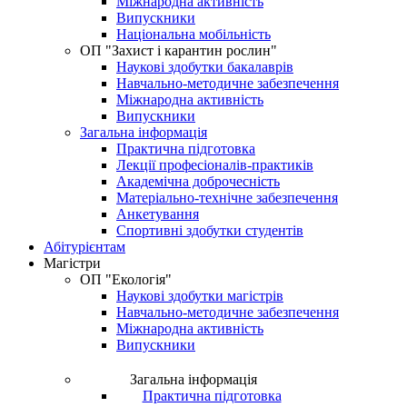
Міжнародна активність
Випускники
Національна мобільність
OП "Захист і карантин рослин"
Наукові здобутки бакалаврів
Навчально-методичне забезпечення
Міжнародна активність
Випускники
Загальна інформація
Практична підготовка
Лекції професіоналів-практиків
Академічна доброчесність
Матеріально-технічне забезпечення
Анкетування
Спортивні здобутки студентів
Абітурієнтам
Магістри
ОП "Екологія"
Наукові здобутки магістрів
Навчально-методичне забезпечення
Міжнародна активність
Випускники
Загальна інформація
Практична підготовка