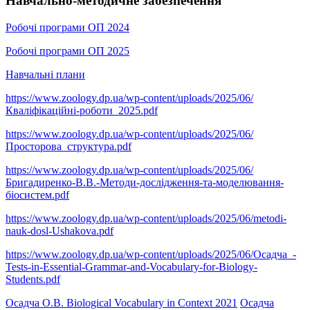
Навчально-методичне забезпечення
Робочі програми ОП 2024
Робочі програми ОП 2025
Навчальні плани
https://www.zoology.dp.ua/wp-content/uploads/2025/06/
Кваліфікаційні-роботи_2025.pdf
https://www.zoology.dp.ua/wp-content/uploads/2025/06/
Просторова_структура.pdf
https://www.zoology.dp.ua/wp-content/uploads/2025/06/
Бригадиренко-В.В.-Методи-дослідження-та-моделювання-
біосистем.pdf
https://www.zoology.dp.ua/wp-content/uploads/2025/06/metodi-
nauk-dosl-Ushakova.pdf
https://www.zoology.dp.ua/wp-content/uploads/2025/06/Осадча_-
Tests-in-Essential-Grammar-and-Vocabulary-for-Biology-
Students.pdf
Осадча О.В. Biological Vocabulary in Context 2021
Осадча