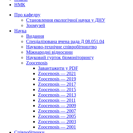
НМК
Про кафедру
Cтановлення екологічної науки у ДНУ
Зоомузей
Наука
Видання
Спеціалізована вчена рада Д 08.051.04
Науково-технічне співробітництво
Міжнародні відносини
Науковий гурток біомоніторингу
Zoocenosis
Завантажити у PDF
Zoocenosis — 2021
Zoocenosis — 2019
Zoocenosis — 2017
Zoocenosis — 2015
Zoocenosis — 2013
Zoocenosis — 2011
Zoocenosis — 2009
Zoocenosis — 2007
Zoocenosis — 2005
Zoocenosis — 2003
Zoocenosis — 2001
Співробітники