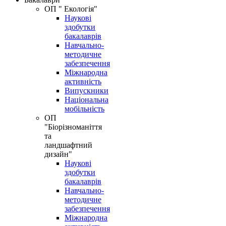
ОП " Екологія"
Наукові
здобутки
бакалаврів
Навчально-
методичне
забезпечення
Міжнародна
активність
Випускники
Національна
мобільність
ОП
"Біорізноманіття
та
ландшафтний
дизайн"
Наукові
здобутки
бакалаврів
Навчально-
методичне
забезпечення
Міжнародна