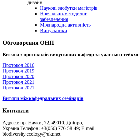
дизайн"
Наукові здобутки магістрів
Навчально-методичне
забезпечення
Міжнародна активність
Випускники
Обговорення ОНП
Витяги з протоколів випускових кафедр за участью стейкхол
Протокол 2016
Протокол 2019
Протокол 2020
Протокол 2021
Протокол 2021
Витяги міжкафедральних семінарів
Контакти
Адреса: пр. Науки, 72, 49010, Дніпро,
Україна Телефон: +3(056) 776-58-49; E-mail:
biodiversity.ecology@ukr.net