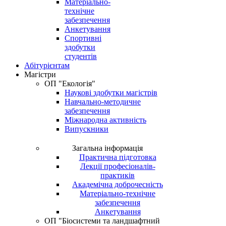
Матеріально-
технічне
забезпечення
Анкетування
Спортивні
здобутки
студентів
Абітурієнтам
Магістри
ОП "Екологія"
Наукові здобутки магістрів
Навчально-методичне
забезпечення
Міжнародна активність
Випускники
Загальна інформація
Практична підготовка
Лекції професіоналів-
практиків
Академічна доброчесність
Матеріально-технічне
забезпечення
Анкетування
ОП "Біосистеми та ландшафтний