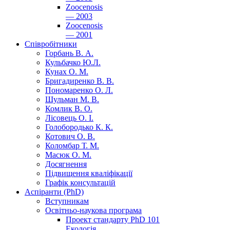
Zoocenosis
— 2003
Zoocenosis
— 2001
Співробітники
Горбань В. А.
Кульбачко Ю.Л.
Кунах О. М.
Бригадиренко В. В.
Пономаренко О. Л.
Шульман М. В.
Комлик В. О.
Лісовець О. І.
Голобородько К. К.
Котович О. В.
Коломбар Т. М.
Масюк О. М.
Досягнення
Підвищення кваліфікації
Графік консультацій
Аспіранти (PhD)
Вступникам
Освітньо-наукова програма
Проект стандарту PhD 101
Екологія