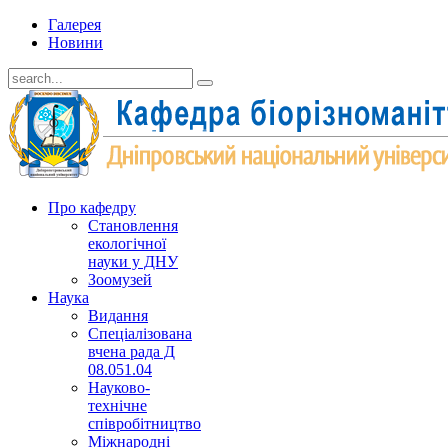
Галерея
Новини
Про кафедру
Cтановлення
екологічної
науки у ДНУ
Зоомузей
Наука
Видання
Спеціалізована
вчена рада Д
08.051.04
Науково-
технічне
співробітництво
Міжнародні