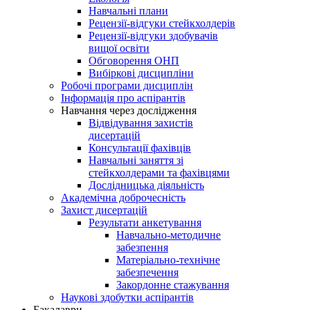
Навчальні плани
Рецензії-відгуки стейкхолдерів
Рецензії-відгуки здобувачів
вищої освіти
Обговорення ОНП
Вибіркові дисципліни
Робочі програми дисциплін
Інформація про аспірантів
Навчання через дослідження
Відвідування захистів
дисертацій
Консультації фахівців
Навчальні заняття зі
стейкхолдерами та фахівцями
Дослідницька діяльність
Академічна доброчесність
Захист дисертацій
Результати анкетування
Навчально-методичне
забезпення
Матеріально-технічне
забезпечення
Закордонне стажування
Наукові здобутки аспірантів
Бакалаври