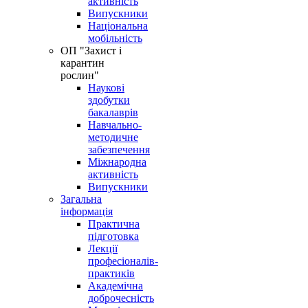
активність
Випускники
Національна
мобільність
OП "Захист і
карантин
рослин"
Наукові
здобутки
бакалаврів
Навчально-
методичне
забезпечення
Міжнародна
активність
Випускники
Загальна
інформація
Практична
підготовка
Лекції
професіоналів-
практиків
Академічна
доброчесність