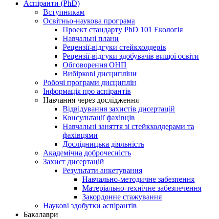
Аспіранти (PhD)
Вступникам
Освітньо-наукова програма
Проект стандарту PhD 101 Екологія
Навчальні плани
Рецензії-відгуки стейкхолдерів
Рецензії-відгуки здобувачів вищої освіти
Обговорення ОНП
Вибіркові дисципліни
Робочі програми дисциплін
Інформація про аспірантів
Навчання через дослідження
Відвідування захистів дисертацій
Консультації фахівців
Навчальні заняття зі стейкхолдерами та
фахівцями
Дослідницька діяльність
Академічна доброчесність
Захист дисертацій
Результати анкетування
Навчально-методичне забезпення
Матеріально-технічне забезпечення
Закордонне стажування
Наукові здобутки аспірантів
Бакалаври