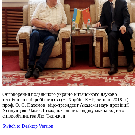
Обговорення подальшого україно-китайського науково-
технічного співробітництва (м. Харбін, КНР, липень 2018 р.):
проф. О. Є. Пахомов, віце-президент Академії наук провінції
Хейлунцзян Чжао Літьяо, начальник відділу міжнародного
співробітництва Лю Чжичжун
Switch to Desktop Version