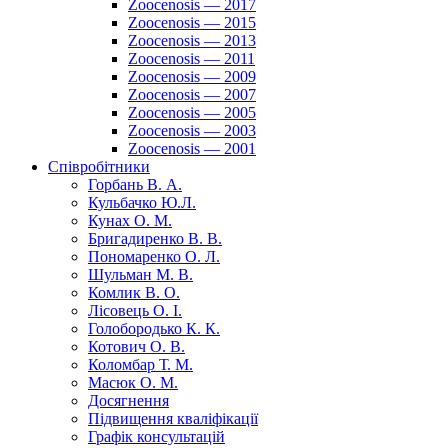
Zoocenosis — 2017
Zoocenosis — 2015
Zoocenosis — 2013
Zoocenosis — 2011
Zoocenosis — 2009
Zoocenosis — 2007
Zoocenosis — 2005
Zoocenosis — 2003
Zoocenosis — 2001
Співробітники
Горбань В. А.
Кульбачко Ю.Л.
Кунах О. М.
Бригадиренко В. В.
Пономаренко О. Л.
Шульман М. В.
Комлик В. О.
Лісовець О. І.
Голобородько К. К.
Котович О. В.
Коломбар Т. М.
Масюк О. М.
Досягнення
Підвищення кваліфікації
Графік консультацій