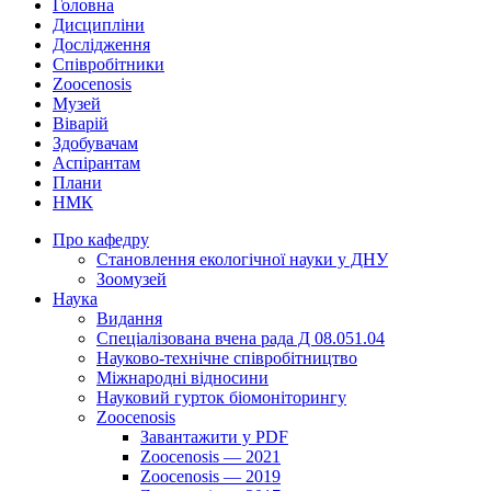
Головна
Дисципліни
Дослідження
Співробітники
Zoocenosis
Музей
Віварій
Здобувачам
Аспірантам
Плани
НМК
Про кафедру
Cтановлення екологічної науки у ДНУ
Зоомузей
Наука
Видання
Спеціалізована вчена рада Д 08.051.04
Науково-технічне співробітництво
Міжнародні відносини
Науковий гурток біомоніторингу
Zoocenosis
Завантажити у PDF
Zoocenosis — 2021
Zoocenosis — 2019