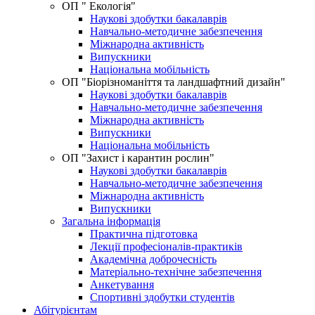
ОП " Екологія"
Наукові здобутки бакалаврів
Навчально-методичне забезпечення
Міжнародна активність
Випускники
Національна мобільність
ОП "Біорізноманіття та ландшафтний дизайн"
Наукові здобутки бакалаврів
Навчально-методичне забезпечення
Міжнародна активність
Випускники
Національна мобільність
OП "Захист і карантин рослин"
Наукові здобутки бакалаврів
Навчально-методичне забезпечення
Міжнародна активність
Випускники
Загальна інформація
Практична підготовка
Лекції професіоналів-практиків
Академічна доброчесність
Матеріально-технічне забезпечення
Анкетування
Спортивні здобутки студентів
Абітурієнтам