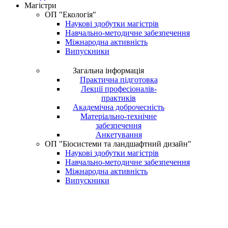
Магістри
ОП "Екологія"
Наукові здобутки магістрів
Навчально-методичне забезпечення
Міжнародна активність
Випускники
Загальна інформація
Практична підготовка
Лекції професіоналів-
практиків
Академічна доброчесність
Матеріально-технічне
забезпечення
Анкетування
ОП "Біосистеми та ландшафтний дизайн"
Наукові здобутки магістрів
Навчально-методичне забезпечення
Міжнародна активність
Випускники