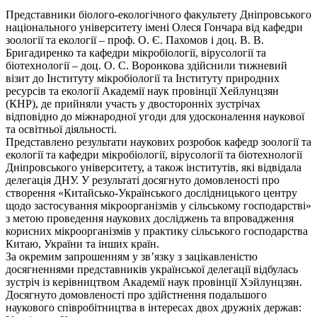
Представники біолого-екологічного факультету Дніпровського
національного університету імені Олеся Гончара від кафедри
зоології та екології – проф. О. Є. Пахомов і доц. В. В.
Бригадиренко та кафедри мікробіології, вірусології та
біотехнології – доц. О. С. Воронкова здійснили тижневий
візит до Інституту мікробіології та Інституту природних
ресурсів та екології Академії наук провінції Хейлунцзян
(КНР), де прийняли участь у двосторонніх зустрічах
відповідно до міжнародної угоди для удосконалення наукової
та освітньої діяльності.
Представлено результати наукових розробок кафедр зоології та
екології та кафедри мікробіології, вірусології та біотехнології
Дніпровського університету, а також інститутів, які відвідала
делегація ДНУ. У результаті досягнуто домовленості про
створення «Китайсько-Українського дослідницького центру
щодо застосування мікроорганізмів у сільському господарстві»
з метою проведення наукових досліджень та впровадження
корисних мікроорганізмів у практику сільського господарства
Китаю, України та інших країн.
За окремим запрошенням у зв’язку з зацікавленістю
досягненнями представників української делегації відбулась
зустріч із керівництвом Академії наук провінції Хэйлунцзян.
Досягнуто домовленості про здійстнення подальшого
наукового співробітництва в інтересах двох дружніх держав: