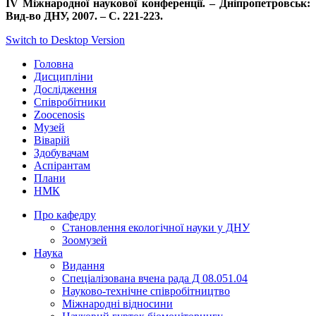
ІV Міжнародної наукової конференції. – Дніпропетровськ:
Вид-во ДНУ, 2007. – С. 221-223.
Switch to Desktop Version
Головна
Дисципліни
Дослідження
Співробітники
Zoocenosis
Музей
Віварій
Здобувачам
Аспірантам
Плани
НМК
Про кафедру
Cтановлення екологічної науки у ДНУ
Зоомузей
Наука
Видання
Спеціалізована вчена рада Д 08.051.04
Науково-технічне співробітництво
Міжнародні відносини