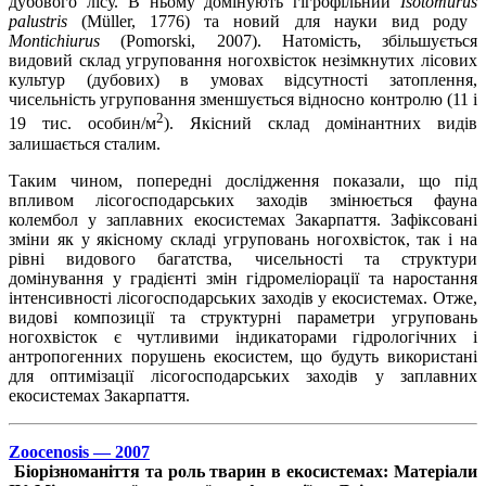
дубового лісу. В ньому домінують гігрофільний
Isotomurus
palustris
(Müller, 1776) та новий для науки вид роду
Montichiurus
(Pomorski, 2007). Натомість, збільшується
видовий склад угруповання ногохвісток незімкнутих лісових
культур (дубових) в умовах відсутності затоплення,
чисельність угруповання зменшується відносно контролю (11 і
2
19 тис. особин/м
). Якісний склад домінантних видів
залишається сталим.
Таким чином, попередні дослідження показали, що під
впливом лісогосподарських заходів змінюється фауна
колембол у заплавних екосистемах Закарпаття. Зафіксовані
зміни як у якісному складі угруповань ногохвісток, так і на
рівні видового багатства, чисельності та структури
домінування у градієнті змін гідромеліорації та наростання
інтенсивності лісогосподарських заходів у екосистемах. Отже,
видові композиції та структурні параметри угруповань
ногохвісток є чутливими індикаторами гідрологічних і
антропогенних порушень екосистем, що будуть використані
для оптимізації лісогосподарських заходів у заплавних
екосистемах Закарпаття.
Zoocenosis — 2007
Біорізноманіття та роль тварин в екосистемах: Матеріали