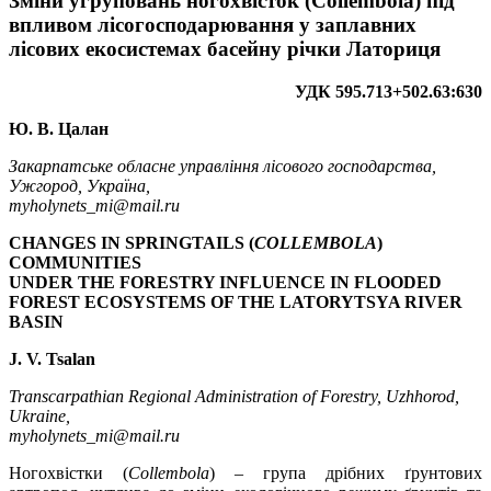
Зміни угруповань ногохвісток (Collembola) під
впливом лісогосподарювання у заплавних
лісових екосистемах басейну річки Латориця
УДК 595.713+502.63:630
Ю. В. Цалан
Закарпатське обласне управління лісового господарства,
Ужгород, Україна,
myholynets_mi@mail.ru
CHANGES IN SPRINGTAILS (
COLLEMBOLA
)
COMMUNITIES
UNDER THE FORESTRY INFLUENCE IN FLOODED
FOREST ECOSYSTEMS OF THE LATORYTSYA RIVER
BASIN
J. V. Tsalan
Transcarpathian Regional Administration of Forestry, Uzhhorod,
Ukraine,
myholynets_mi@mail.ru
Ногохвістки (
Collembola
) – група дрібних ґрунтових