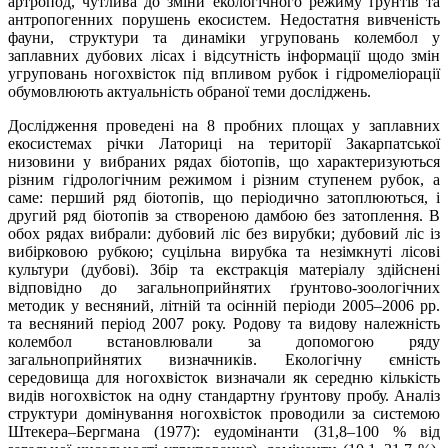
артропод, чутлива до зміни екологічного режиму ґрунтів та
антропогенних порушень екосистем. Недостатня вивченість
фауни, структури та динаміки угруповань колембол у
заплавних дубових лісах і відсутність інформації щодо змін
угруповань ногохвісток під впливом рубок і гідромеліорації
обумовлюють актуальність обраної теми досліджень.
Дослідження проведені на 8 пробних площах у заплавних
екосистемах річки Латориці на території Закарпатської
низовини у вибраних рядах біотопів, що характеризуються
різним гідрологічним режимом і різним ступенем рубок, а
саме: перший ряд біотопів, що періодично затоплюються, і
другий ряд біотопів за створеною дамбою без затоплення. В
обох рядах вибрали: дубовий ліс без вирубки; дубовий ліс із
вибірковою рубкою; суцільна вирубка та незімкнуті лісові
культури (дубові). Збір та екстракція матеріалу здійснені
відповідно до загальноприйнятих ґрунтово-зоологічних
методик у весняний, літній та осінній періоди 2005–2006 рр.
та весняний період 2007 року. Родову та видову належність
колембол встановлювали за допомогою ряду
загальноприйнятих визначників. Екологічну ємність
середовища для ногохвісток визначали як середню кількість
видів ногохвісток на одну стандартну ґрунтову пробу. Аналіз
структури домінування ногохвісток проводили за системою
Штекера–Бергмана (1977): еудомінанти (31,8–100 % від