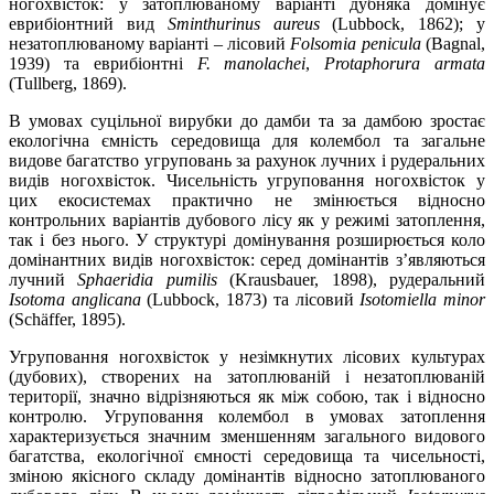
ногохвісток: у затоплюваному варіанті дубняка домінує
еврибіонтний вид
Sminthurinus aureus
(Lubbock, 1862); у
незатоплюваному варіанті – лісовий
Folsomia penicula
(Bagnal,
1939) та еврибіонтні
F. manolachei
,
Protaphorura armata
(Tullberg, 1869).
В умовах суцільної вирубки до дамби та за дамбою зростає
екологічна ємність середовища для колембол та загальне
видове багатство угруповань за рахунок лучних і рудеральних
видів ногохвісток. Чисельність угруповання ногохвісток у
цих екосистемах практично не змінюється відносно
контрольних варіантів дубового лісу як у режимі затоплення,
так і без нього. У структурі домінування розширюється коло
домінантних видів ногохвісток: серед домінантів з’являються
лучний
Sphaeridia pumilis
(Krausbauer, 1898), рудеральний
Isotoma anglicana
(Lubbock, 1873) та лісовий
Isotomiella minor
(Schäffer, 1895).
Угруповання ногохвісток у незімкнутих лісових культурах
(дубових), створених на затоплюваній і незатоплюваній
території, значно відрізняються як між собою, так і відносно
контролю. Угруповання колембол в умовах затоплення
характеризується значним зменшенням загального видового
багатства, екологічної ємності середовища та чисельності,
зміною якісного складу домінантів відносно затоплюваного