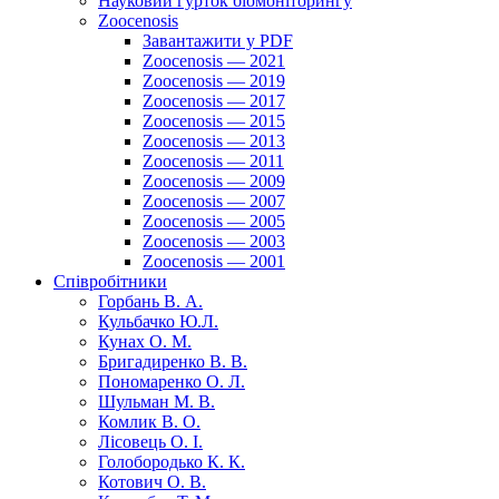
Науковий гурток біомоніторингу
Zoocenosis
Завантажити у PDF
Zoocenosis — 2021
Zoocenosis — 2019
Zoocenosis — 2017
Zoocenosis — 2015
Zoocenosis — 2013
Zoocenosis — 2011
Zoocenosis — 2009
Zoocenosis — 2007
Zoocenosis — 2005
Zoocenosis — 2003
Zoocenosis — 2001
Співробітники
Горбань В. А.
Кульбачко Ю.Л.
Кунах О. М.
Бригадиренко В. В.
Пономаренко О. Л.
Шульман М. В.
Комлик В. О.
Лісовець О. І.
Голобородько К. К.
Котович О. В.