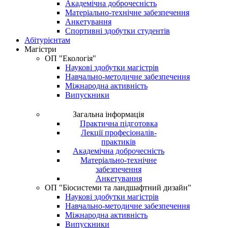
Академічна доброчесність
Матеріально-технічне забезпечення
Анкетування
Спортивні здобутки студентів
Абітурієнтам
Магістри
ОП "Екологія"
Наукові здобутки магістрів
Навчально-методичне забезпечення
Міжнародна активність
Випускники
Загальна інформація
Практична підготовка
Лекції професіоналів-
практиків
Академічна доброчесність
Матеріально-технічне
забезпечення
Анкетування
ОП "Біосистеми та ландшафтний дизайн"
Наукові здобутки магістрів
Навчально-методичне забезпечення
Міжнародна активність
Випускники