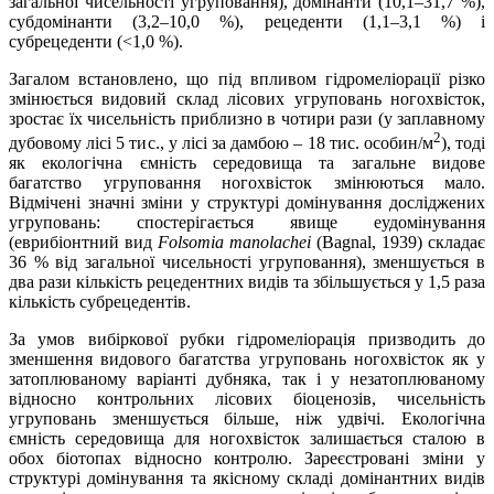
загальної чисельності угруповання), домінанти (10,1–31,7 %),
субдомінанти (3,2–10,0 %), рецеденти (1,1–3,1 %) і
субрецеденти (<1,0 %).
Загалом встановлено, що під впливом гідромеліорації різко
змінюється видовий склад лісових угруповань ногохвісток,
зростає їх чисельність приблизно в чотири рази (у заплавному
2
дубовому лісі 5 тис., у лісі за дамбою – 18 тис. особин/м
), тоді
як екологічна ємність середовища та загальне видове
багатство угруповання ногохвісток змінюються мало.
Відмічені значні зміни у структурі домінування досліджених
угруповань: спостерігається явище еудомінування
(еврибіонтний вид
Folsomia
manolachei
(Bagnal, 1939) складає
36 % від загальної чисельності угруповання), зменшується в
два рази кількість рецедентних видів та збільшується у 1,5 раза
кількість субрецедентів.
За умов вибіркової рубки гідромеліорація призводить до
зменшення видового багатства угруповань ногохвісток як у
затоплюваному варіанті дубняка, так і у незатоплюваному
відносно контрольних лісових біоценозів, чисельність
угруповань зменшується більше, ніж удвічі. Екологічна
ємність середовища для ногохвісток залишається сталою в
обох біотопах відносно контролю. Зареєстровані зміни у
структурі домінування та якісному складі домінантних видів