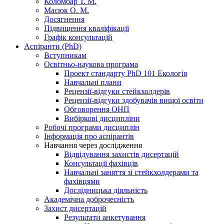
Коломбар Т. М.
Масюк О. М.
Досягнення
Підвищення кваліфікації
Графік консультацій
Аспіранти (PhD)
Вступникам
Освітньо-наукова програма
Проект стандарту PhD 101 Екологія
Навчальні плани
Рецензії-відгуки стейкхолдерів
Рецензії-відгуки здобувачів вищої освіти
Обговорення ОНП
Вибіркові дисципліни
Робочі програми дисциплін
Інформація про аспірантів
Навчання через дослідження
Відвідування захистів дисертацій
Консультації фахівців
Навчальні заняття зі стейкхолдерами та
фахівцями
Дослідницька діяльність
Академічна доброчесність
Захист дисертацій
Результати анкетування