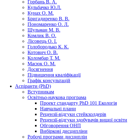
Горбань В. А.
Кульбачко Ю.Л.
Кунах О. М.
Бригадиренко В. В.
Пономаренко О. Л.
Шульман М. В.
Комлик В. О.
Лісовець О. І.
Голобородько К. К.
Котович О. В.
Коломбар Т. М.
Масюк О. М.
Досягнення
Підвищення кваліфікації
Графік консультацій
Аспіранти (PhD)
Вступникам
Освітньо-наукова програма
Проект стандарту PhD 101 Екологія
Навчальні плани
Рецензії-відгуки стейкхолдерів
Рецензії-відгуки здобувачів вищої освіти
Обговорення ОНП
Вибіркові дисципліни
Робочі програми дисциплін