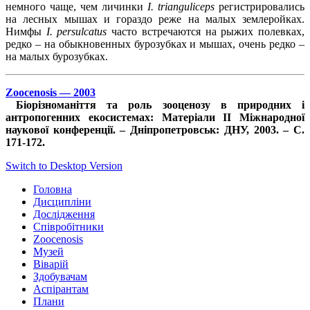
немного чаще, чем личинки
I. trianguliceps
регистрировались
на лесных мышах и гораздо реже на малых землеройках.
Нимфы
I
. persulcatus
часто встречаются на рыжих полевках,
редко – на обыкновенных бурозубках и мышах, очень редко –
на малых бурозубках.
Zoocenosis — 2003
Біорізноманіття та роль зооценозу в природних і
антропогенних екосистемах: Матеріали ІІ Міжнародної
наукової конференції. – Дніпропетровськ: ДНУ, 2003. – С.
171-172.
Switch to Desktop Version
Головна
Дисципліни
Дослідження
Співробітники
Zoocenosis
Музей
Віварій
Здобувачам
Аспірантам
Плани