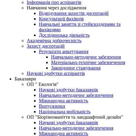
Інформація про аспірантів
Навчання через дослідження
Відвідування захистів дисертацій
Консультації фахівців
Навчальні заняття зі стейкхолдерами та
фахівцями
Дослідницька діяльність
Академічна доброчесність
Захист дисертацій
Результати анкетування
Навчально-методичне забезпення
Матеріально-технічне забезпечення
Закордонне стажування
Наукові здобутки аспірантів
Бакалаври
ОП " Екологія"
Наукові здобутки бакалаврів
Навчально-методичне забезпечення
Міжнародна активність
Випускники
Національна мобільність
ОП "Біорізноманіття та ландшафтний дизайн"
Наукові здобутки бакалаврів
Навчально-методичне забезпечення
Міжнародна активність