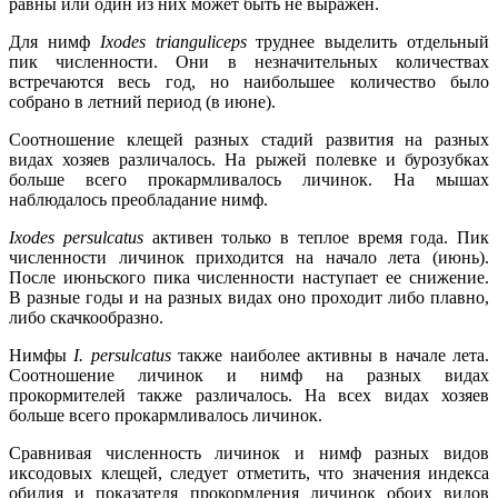
равны или один из них может быть не выражен.
Для нимф
Ixodes trianguliceps
труднее выделить отдельный
пик численности. Они в незначительных количествах
встречаются весь год, но наибольшее количество было
собрано в летний период (в июне).
Соотношение клещей разных стадий развития на разных
видах хозяев различалось. На рыжей полевке и бурозубках
больше всего прокармливалось личинок. На мышах
наблюдалось преобладание нимф.
Ixodes persulcatus
активен только в теплое время года. Пик
численности личинок приходится на начало лета (июнь).
После июньского пика численности наступает ее снижение.
В разные годы и на разных видах оно проходит либо плавно,
либо скачкообразно.
Нимфы
I. persulcatus
также наиболее активны в начале лета.
Соотношение личинок и нимф на разных видах
прокормителей также различалось. На всех видах хозяев
больше всего прокармливалось личинок.
Сравнивая численность личинок и нимф разных видов
иксодовых клещей, следует отметить, что значения индекса
обилия и показателя прокормления личинок обоих видов