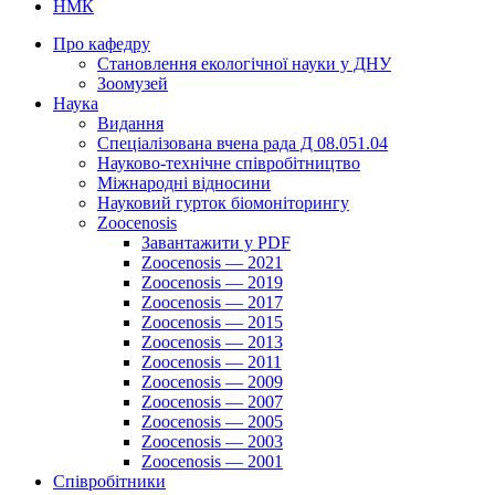
НМК
Про кафедру
Cтановлення екологічної науки у ДНУ
Зоомузей
Наука
Видання
Спеціалізована вчена рада Д 08.051.04
Науково-технічне співробітництво
Міжнародні відносини
Науковий гурток біомоніторингу
Zoocenosis
Завантажити у PDF
Zoocenosis — 2021
Zoocenosis — 2019
Zoocenosis — 2017
Zoocenosis — 2015
Zoocenosis — 2013
Zoocenosis — 2011
Zoocenosis — 2009
Zoocenosis — 2007
Zoocenosis — 2005
Zoocenosis — 2003
Zoocenosis — 2001
Співробітники