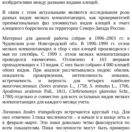
возбудителями между разными видами клещей.
В связи с этим актуальными являются исследования роли
разных видов мелких млекопитающих, как прокормителей
преимагинальных фаз упомянутых видов клещей в очаге
клещевого боррелиоза на территории Северо-Запада России.
Материал для данной работы собран в 1996–2003 гг. в
Чудовском р-не Новгородской обл. В 1996–1999 гг. отлов
мелких млекопитающих и сбор с них клещей производился с
мая по сентябрь. С 1999 г. отлов мелких млекопитающих
проводился ежемесячно. Отловлено 4 163 зверьков
принадлежащих к 13 видам. С них было собрано 4 080 клещей
обоих видов. При анализе рассчитывались индекс обилия,
показатель прокормления, интенсивность инвазии,
встречаемость и верность для четырех наиболее
многочисленных (
Sorex araneus
L., 1758,
S. minutus
L., 1766,
Apodemus uralensis
Pall., 1811,
Clethrionomys glareolus
Schr.,
1780) отдельно и совместно для всех остальных видов мелких
млекопитающих для каждого месяца учета.
Личинки
Ixodes trianguliceps
встречаются круглый год. Для
них отмечено 3 пика численности – в начале и в конце лета и
в феврале–марте. Эти пики довольно четко фиксируются по
всем показателям. Пики численности могут быть примерно