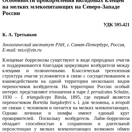
Особенности прокормления иксодовых клещей
на мелких млекопитающих на Северо-Западе
России
УДК 595.421
К. А. Третьяков
Зоологический институт РАН, г. Санкт-Петербург, Россия,
E-mail: mice@zin.ru
Клещевые боррелиозы существуют в виде природных очагов
и поддерживаются благодаря циркуляции возбудителя между
клещами и позвоночными. Классическая трехчленная
структура очагов усложняется в связи с сосуществованием и
взаимодействием на одной территории нескольких видов
переносчиков возбудителя. На территории России особый
интерес представляют отношения в паре
I. persulcatus
Schulze,
1930 –
I. trianguliceps
Birula, 1895, где первый является
переносчиком
Borrelia burgdorferi
s. l. для человека, а второй
не связан с человеком и питается на мелких млекопитающих.
Однако личинки и нимфы имеют единый круг
прокормителей. Поскольку возбудитель Лайм–боррелиоза
обладает способностью к сохранению и длительной
персистенции у мелких млекопитающих возможен обмен