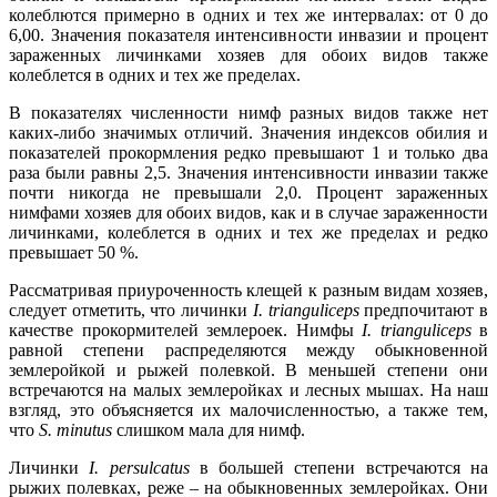
колеблются примерно в одних и тех же интервалах: от 0 до
6,00. Значения показателя интенсивности инвазии и процент
зараженных личинками хозяев для обоих видов также
колеблется в одних и тех же пределах.
В показателях численности нимф разных видов также нет
каких-либо значимых отличий. Значения индексов обилия и
показателей прокормления редко превышают 1 и только два
раза были равны 2,5. Значения интенсивности инвазии также
почти никогда не превышали 2,0. Процент зараженных
нимфами хозяев для обоих видов, как и в случае зараженности
личинками, колеблется в одних и тех же пределах и редко
превышает 50 %.
Рассматривая приуроченность клещей к разным видам хозяев,
следует отметить, что личинки
I. trianguliceps
предпочитают в
качестве прокормителей землероек. Нимфы
I.
trianguliceps
в
равной степени распределяются между обыкновенной
землеройкой и рыжей полевкой. В меньшей степени они
встречаются на малых землеройках и лесных мышах. На наш
взгляд, это объясняется их малочисленностью, а также тем,
что
S. minutus
слишком мала для нимф.
Личинки
I. persulcatus
в большей степени встречаются на
рыжих полевках, реже – на обыкновенных землеройках. Они