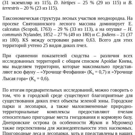
(31 экземпляр из 115),
D. hirtipes
– 25 % (29 из 115) и
B.
terrestris
– 20 % (23 из 115).
Таксономическая структура лесных участков неоднородна. На
просеке Святошинского лесного массива доминирует E.
calceatus (Scopoli, 1763) – 29 % (33 из 113), а на опушке –
H.
communis
Nylander, 1852 – 27 % (49 из 180) и
C. fodiens
– 21 (37
из 180). КS между островами равен 0,63. Всего для этих
территорий учтено 25 видов диких пчел.
При сравнении показателей сходства – различия всех
исследованных территорий с общим списком Apoidae Киева,
мы выделяем территории, которые максимально представ-
ляют всю фауну – «Урочище Феофания» (К
= 0,7) и «Урочище
s
Лысая гора» (К
= 0,6).
s
По итогам предварительных исследований, можно говорить о
том, что в городской среде существуют благоприятные для
существования диких пчел объекты зеленой зоны. Городские
парки и лесопарки, а также малоизмененные природно-
территориальные комплексы предоставляют пчелам
относительно пригодные места гнездования и кормовую базу.
Днепровские острова (в особенности Жуков и Муромец)
также перспективны для жизнедеятельности этих насекомых.
Пригородные леса и лесопарки, хоть и представлены в наших