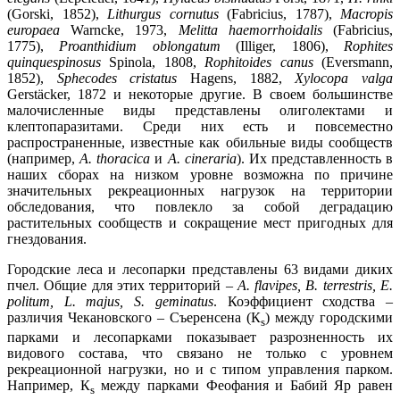
(Gorski, 1852),
Lithurgus cornutus
(Fabricius, 1787),
Macropis
europaea
Warncke, 1973,
Melitta haemorrhoidalis
(Fabricius,
1775),
Proanthidium oblongatum
(Illiger, 1806),
Rophites
quinquespinosus
Spinola, 1808,
Rophitoides canus
(Eversmann,
1852),
Sphecodes cristatus
Hagens, 1882,
Xylocopa valga
Gerstäcker, 1872 и некоторые другие. В своем большинстве
малочисленные виды представлены олиголектами и
клептопаразитами. Среди них есть и повсеместно
распространенные, известные как обильные виды сообществ
(например,
A. thoracica
и
A. cineraria
). Их представленность в
наших сборах на низком уровне возможна по причине
значительных рекреационных нагрузок на территории
обследования, что повлекло за собой деградацию
растительных сообществ и сокращение мест пригодных для
гнездования.
Городские леса и лесопарки представлены 63 видами диких
пчел. Общие для этих территорий –
A. flavipes, B. terrestris, E.
politum, L. majus, S. geminatus
. Коэффициент сходства –
различия Чекановского – Съеренсена (К
) между городскими
s
парками и лесопарками показывает разрозненность их
видового состава, что связано не только с уровнем
рекреационной нагрузки, но и с типом управления парком.
Например, К
между парками Феофания и Бабий Яр равен
s