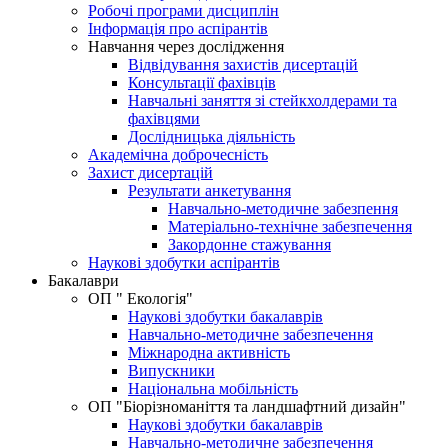
Робочі програми дисциплін
Інформація про аспірантів
Навчання через дослідження
Відвідування захистів дисертацій
Консультації фахівців
Навчальні заняття зі стейкхолдерами та
фахівцями
Дослідницька діяльність
Академічна доброчесність
Захист дисертацій
Результати анкетування
Навчально-методичне забезпення
Матеріально-технічне забезпечення
Закордонне стажування
Наукові здобутки аспірантів
Бакалаври
ОП " Екологія"
Наукові здобутки бакалаврів
Навчально-методичне забезпечення
Міжнародна активність
Випускники
Національна мобільність
ОП "Біорізноманіття та ландшафтний дизайн"
Наукові здобутки бакалаврів
Навчально-методичне забезпечення