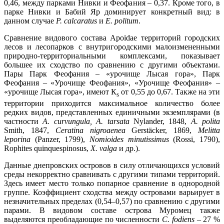
0,46, между парками Нивки и Феофания – 0,37. Кроме того, в
парке Нивки и Бабий Яр доминирует конкретный вид: в
данном случае
P. сalcaratus
и
E. politum
.
Сравнение видового состава Apoidae территорий городских
лесов и лесопарков с внутригородскими малоизмененными
природно-территориальными комплексами, показывает
большее их сходство по сравнению с другими объектами.
Пары Парк Феофания – «урочище Лысая гора», Парк
Феофания – «Урочище Феофания», «Урочище Феофания» –
«урочище Лысая гора», имеют К
от 0,55 до 0,67. Также на эти
s
территории приходится максимальное количество более
редких видов, представленных единичными экземплярами (в
частности
A. curvungula, A. tarsata
Nylander, 1848,
A. polita
Smith, 1847,
Ceratina nigroaenea
Gerstäcker, 1869,
Melitta
leporina
(Panzer, 1799),
Nomioides minutissimus
(Rossi, 1790),
Rophites quinquespinosus,
X. valga
и др.).
Данные днепровских островов в силу отличающихся условий
среды некорректно сравнивать с другими типами территорий.
Здесь имеет место только попарное сравнение в однородной
группе. Коэффициент сходства между островами варьирует в
незначительных пределах (0,54–0,57) по сравнению с другими
парами. В видовом составе острова Муромец также
выделяются преобладающие по численности
C. fodiens
– 27 %