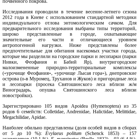
почвенного покрова.
Исследования проводили в течение весенне-летнего сезона
2012 года в Киеве с использованием стандартной методики
индивидуального отлова энтомологическим сачком. Для
предварительного исследования выбраны типы территорий,
широко представленные в городе, охватывающие
значительные его части и отличающиеся уровнем
антропогенной нагрузки. Ниже представлены более
предпочтительные для обитания насекомых участки города,
которые мы разделили на городские парки и лесопарки (парки
Нивки, Феофания и Бабий Яр), внутригородские
малоизмененные природно-территориальные комплексы
(«урочище Феофания», «урочище Лысая гора»), днепровские
острова (о-в Муромец, Труханов и Жуков) и пригородные леса
и лесопарки (просека Святошинского леса вблизи ж/м
Виноградарь, опушка Святошинского леса вблизи
новостройки).
Зарегистрировано 105 видов Apoidea (Hymenoptera) из 35
родов 6 семейств: Соlletidae, Andrenidae, Halictidae, Melittidae,
Megachilidae, Apidae.
Наиболее обильно представлены (доля особей видов в сборах
от 5 до 10 %):
Evylaeus politum
(Schenck 1853) – 157
экземпляров (10,1 %),
E. marginatus
(Brulle, 1832) – 93 (6,4 %),