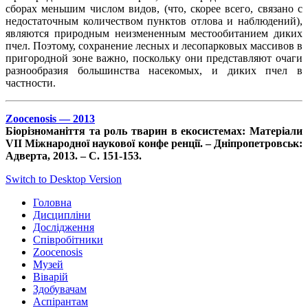
сборах меньшим числом видов, (что, скорее всего, связано с
недостаточным количеством пунктов отлова и наблюдений),
являются природным неизмененным местообитанием диких
пчел. Поэтому, сохранение лесных и лесопарковых массивов в
пригородной зоне важно, поскольку они представляют очаги
разнообразия большинства насекомых, и диких пчел в
частности.
Zoocenosis — 2013
Біорізноманіття та роль тварин в екосистемах: Матеріали
VІІ Міжнародної наукової конфе ренції. – Дніпропетровськ:
Адверта, 2013. – С. 151-153.
Switch to Desktop Version
Головна
Дисципліни
Дослідження
Співробітники
Zoocenosis
Музей
Віварій
Здобувачам
Аспірантам