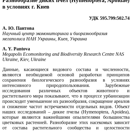
Разнообразие диких пчел (Hymenoptera, Apoidae)
в условиях г. Киев
УДК 595.799:502.74
А. Ю. Пантова
Научный центр экомониторинга и биоразнообразия
мегаполиса НАН Украины, Киев, Украина
A. Y. Pantova
Megapolis Ecomonitoring and Biodiversity Research Centre NAS
Ukraine, Kiev, Ukraine
Данные, касающиеся видового состава и численности,
являются необходимой основой разработки принципов
сохранения биологического разнообразия в условиях
интенсивного природопользования. Зарубежные
исследования различных объектов животного и
растительного мира показывают, что в процессе урбанизации
происходит уменьшение их разнообразия, сокращение ареалов
и снижение частот встречаемости отдельных видов. Объект
наших исследований – дикие пчелы (Hymenoptera, Apoidea),
которые являются важнейшими опылителями большинства
цветковых растенией. Разноборазие этих насекомых зависит
от состава растительного сообщества и целостности