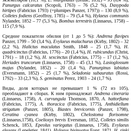
Panurgus calcaratus
(Scopoli, 1763) – 76 (5,2 %),
Dasypoda
hirtipes
(Fabricius 1793) (=plumipes Panzer, 1797)) – 130 (8,9 %),
Colletes fodiens
(Geoffroy, 1785) – 79 (5,4 %),
Hylaeus communis
Nylander, 1852 – 77 (5,3 %),
Bombus terrestris
(Linnaeus, 1758) –
115 (7,9 %).
Средние показатели обилия (от 1 до 5 %):
Andrena flavipes
Panzer, 1799 – 50 (3,4 %),
Evylaeus malachurus
(Kirby, 1802) – 32
(2,2 %),
Halictus maculatus
Smith, 1848 – 25 (1,7 %),
H.
quadricinctus
(Fabricius, 1776) – 20 (1,4 %),
H. rubicundus
(Christ,
1791) – 18 (1,2 %),
H. sexcinctus
(Fabricius, 1775) – 17 (1,2 %),
Heriades truncorum
(Linnaeus, 1758) – 45 (3,1 %),
Lasioglossum
majus
(Nylander, 1852) – 20 (1,4 %),
Panurginus labiatus
(Eversmann, 1852) – 25 (1,7 %),
Seladonia subauratus
(Rossi,
1792) – 33 (2,3 %),
S. geminatus
Perez, 1903 – 24 (1,7 %).
Виды, доля которых не превышает 1 % (72 из 105),
преобладают в сборах. К ним принадлежат
Andrena cineraria
(Linnaeus, 1758),
A. curvungula
Thomson, 1870,
A. hattorfiana
(Fabricius, 1775),
A. thoracica
(Fabricius, 1775),
Anthidiellum
strigatum
(Panzer, 1805),
Biastes brevicornis
(Panzer, 1798),
Ceratina cyanea
(Kirby, 1802),
Chelostoma florisomne
(Linnaeus,1758),
Coelioxys brevis
Eversman, 1852,
Colletes similis
Schenck, 1853,
Epeolus variegatus
(Linnaeus, 1758),
Evylaeus
elegans
(Lepeletier, 1841),
Hylaeus bisinuatus
Forst, 1871,
H. rinki