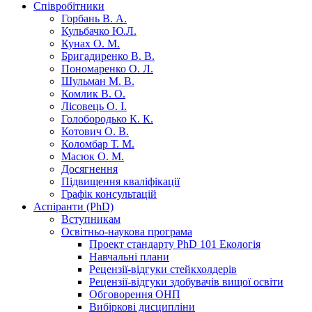
Співробітники
Горбань В. А.
Кульбачко Ю.Л.
Кунах О. М.
Бригадиренко В. В.
Пономаренко О. Л.
Шульман М. В.
Комлик В. О.
Лісовець О. І.
Голобородько К. К.
Котович О. В.
Коломбар Т. М.
Масюк О. М.
Досягнення
Підвищення кваліфікації
Графік консультацій
Аспіранти (PhD)
Вступникам
Освітньо-наукова програма
Проект стандарту PhD 101 Екологія
Навчальні плани
Рецензії-відгуки стейкхолдерів
Рецензії-відгуки здобувачів вищої освіти
Обговорення ОНП
Вибіркові дисципліни