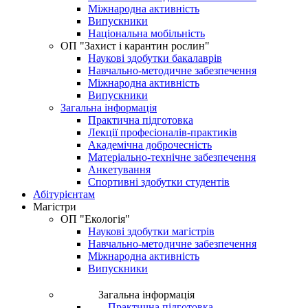
Міжнародна активність
Випускники
Національна мобільність
OП "Захист і карантин рослин"
Наукові здобутки бакалаврів
Навчально-методичне забезпечення
Міжнародна активність
Випускники
Загальна інформація
Практична підготовка
Лекції професіоналів-практиків
Академічна доброчесність
Матеріально-технічне забезпечення
Анкетування
Спортивні здобутки студентів
Абітурієнтам
Магістри
ОП "Екологія"
Наукові здобутки магістрів
Навчально-методичне забезпечення
Міжнародна активність
Випускники
Загальна інформація
Практична підготовка