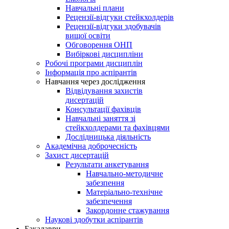
Навчальні плани
Рецензії-відгуки стейкхолдерів
Рецензії-відгуки здобувачів
вищої освіти
Обговорення ОНП
Вибіркові дисципліни
Робочі програми дисциплін
Інформація про аспірантів
Навчання через дослідження
Відвідування захистів
дисертацій
Консультації фахівців
Навчальні заняття зі
стейкхолдерами та фахівцями
Дослідницька діяльність
Академічна доброчесність
Захист дисертацій
Результати анкетування
Навчально-методичне
забезпення
Матеріально-технічне
забезпечення
Закордонне стажування
Наукові здобутки аспірантів
Бакалаври