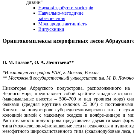
дизайн"
Наукові здобутки магістрів
Навчально-методичне
забезпечення
Міжнародна активність
Випускники
Орнитокомплексы ксерофитных лесов Абрауского
П. М. Глазов*, О. А. Леонтьева**
*Институт географии РАН, г. Москва, Россия
** Московский государственный университет им. М. В. Ломонос
Низкогорье Абрауского полуострова, расположенного на 
Черного моря, представляет собой крайние западные отроги 
(максимальные высоты – 500–700 м над уровнем моря) си
балками (средняя крутизна склонов 25–30°) с постоянным
Климат на полуострове субсредиземноморского типа с сух
холодной зимой с максимум осадков в ноябре–январе и ми
Растительность полуострова представлена двумя типами форм
типа (можжевелово-фисташковые леса и редколесья и пушисто
мезофитного широколиственного типа (скальнодубовые леса, а