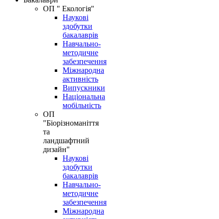
ОП " Екологія"
Наукові
здобутки
бакалаврів
Навчально-
методичне
забезпечення
Міжнародна
активність
Випускники
Національна
мобільність
ОП
"Біорізноманіття
та
ландшафтний
дизайн"
Наукові
здобутки
бакалаврів
Навчально-
методичне
забезпечення
Міжнародна