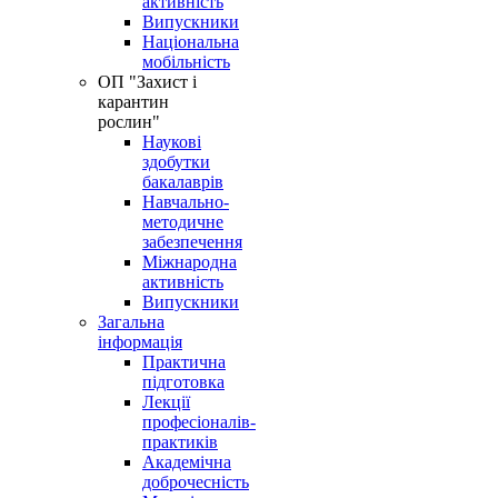
активність
Випускники
Національна
мобільність
OП "Захист і
карантин
рослин"
Наукові
здобутки
бакалаврів
Навчально-
методичне
забезпечення
Міжнародна
активність
Випускники
Загальна
інформація
Практична
підготовка
Лекції
професіоналів-
практиків
Академічна
доброчесність