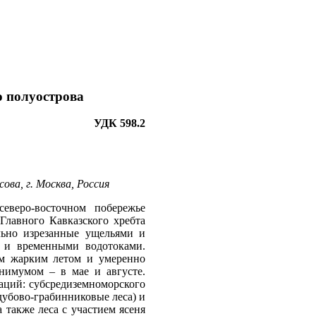
 полуострова
УДК 598.2
ова, г. Москва, Россия
северо-восточном побережье
Главного Кавказского хребта
льно изрезанные ущельями и
и и временными водотоками.
им жарким летом и умеренно
нимумом – в мае и августе.
аций: субсредиземноморского
дубово-грабинниковые леса) и
 также леса с участием ясеня