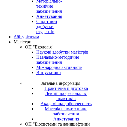
Матеріально-
технічне
забезпечення
Анкетування
Спортивні
здобутки
студентів
Абітурієнтам
Магістри
ОП "Екологія"
Наукові здобутки магістрів
Навчально-методичне
забезпечення
Міжнародна активність
Випускники
Загальна інформація
Практична підготовка
Лекції професіоналів-
практиків
Академічна доброчесність
Матеріально-технічне
забезпечення
Анкетування
ОП "Біосистеми та ландшафтний