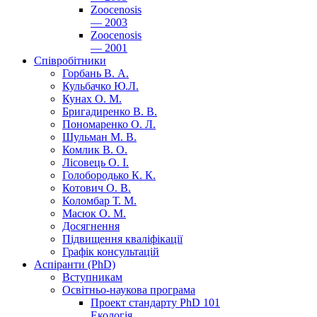
Zoocenosis
— 2003
Zoocenosis
— 2001
Співробітники
Горбань В. А.
Кульбачко Ю.Л.
Кунах О. М.
Бригадиренко В. В.
Пономаренко О. Л.
Шульман М. В.
Комлик В. О.
Лісовець О. І.
Голобородько К. К.
Котович О. В.
Коломбар Т. М.
Масюк О. М.
Досягнення
Підвищення кваліфікації
Графік консультацій
Аспіранти (PhD)
Вступникам
Освітньо-наукова програма
Проект стандарту PhD 101
Екологія