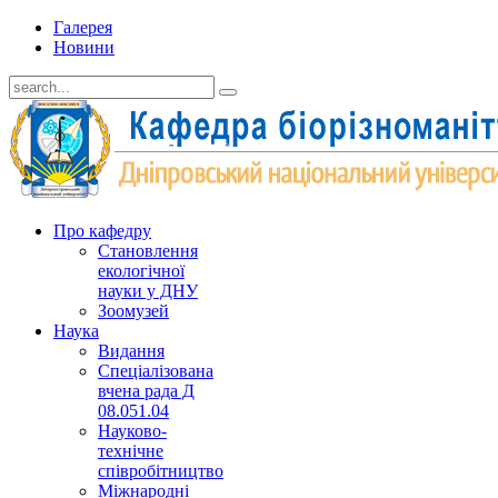
Галерея
Новини
Про кафедру
Cтановлення
екологічної
науки у ДНУ
Зоомузей
Наука
Видання
Спеціалізована
вчена рада Д
08.051.04
Науково-
технічне
співробітництво
Міжнародні