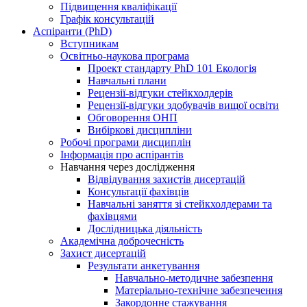
Підвищення кваліфікації
Графік консультацій
Аспіранти (PhD)
Вступникам
Освітньо-наукова програма
Проект стандарту PhD 101 Екологія
Навчальні плани
Рецензії-відгуки стейкхолдерів
Рецензії-відгуки здобувачів вищої освіти
Обговорення ОНП
Вибіркові дисципліни
Робочі програми дисциплін
Інформація про аспірантів
Навчання через дослідження
Відвідування захистів дисертацій
Консультації фахівців
Навчальні заняття зі стейкхолдерами та
фахівцями
Дослідницька діяльність
Академічна доброчесність
Захист дисертацій
Результати анкетування
Навчально-методичне забезпення
Матеріально-технічне забезпечення
Закордонне стажування