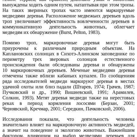
вынуждены ходить одним путем, натаптывая при этом тропы.
На таких звериных тропах часто имеются маркируемые
медведями деревья. Расположение медвежьих деревьев вдоль
троп увеличивает эффективность вовлеченности деревьев в
коммуникативную деятельность животных, облегчает
медведям их обнаружение (Burst, Pelton, 1983).
Помимо троп, маркировочные деревья могут быть
приурочены к различным природным объектам. На
Каплановских солонцах в Сихотэ-Алинском заповеднике по
периметру трех зверовых солонцов естественного
происхождения были обследованы деревья и обнаружены
10 маркировочных деревьев. Меченые медведями деревья
отмечены также вблизи кабаньих купален. По сообщениям
ряда исследователей медведи маркируют деревья в местах
удачной охоты или близ падали (Штарев, 1974; Грачев, 1987;
Пучковский и др., 1990; Вишневский, 1991; Арамилев,
Солкин, 1993). Метят деревья медведи также на нерестовых
реках в период кормления лососями (Берзан, 2001;
Чернявский, Кречмар, 2001; Середкин, Пачковский, 2006).
Исследования показали, что деятельность человека
значительно влияет на маркировочную активность медведей,
а значит на поведение и экологию животных. Важнейшим
фактором, влияющим на выбор медведями деревьев для