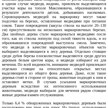
в одном случае медведя, видимо, привлекли выделяющиеся
участки коры на тополе Максимовича, образовавшиеся в
результате деятельности дятлов, добывавших насекомых.
Спровоцировать медведей на маркировку могут также
подсочки на березах, оставленные медведями при питании
соком. Такие повреждения (закусы ствола на высоте 20–130
см) присутствовали на нескольких маркировочных березах.
Два хвойных дерева стали маркироваться медведями после
того, как их стволы лопнули под силой тяжести вдоль, и из
образовавшихся повреждений выступила смола. Замечено,
что медведи в качестве маркировочных объектов часто
выбирают выделяющиеся в лесу деревья. Отдельно стоящие
среди дубов березы плосколистные выделяются среди других
деревьев белым цветом коры, и медведи избирают их для
мечения. По всей видимости, внимание медведей привлекают
отдельно стоящие на относительно открытых местах
выделяющиеся из общего фона деревья. Даже, если такие
деревья стоят в стороне от тропы, животные подходят к ним и
оставляют метки. В случаях усыхания маркировочных
деревьев вследствие их интенсивного использования
животными, медведи выбирали для мечения рядом стоящие
живые деревья взамен отслужившим.
Только 6,4 % обнаруженных маркировочных деревьев были
расположены вне троп или дорог. На тропах, используемых