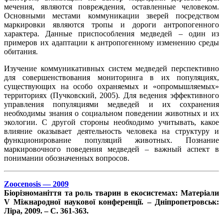
мечения, являются повреждения, оставленные человеком.
Основными местами коммуникации зверей посредством
маркировки являются тропы и дороги антропогенного
характера. Данные приспособления медведей – один из
примеров их адаптации к антропогенному изменению среды
обитания.
Изучение коммуникативных систем медведей перспективно
для совершенствования мониторинга в их популяциях,
существующих на особо охраняемых и «опромышляемых»
территориях (Пучковский, 2005). Для ведения эффективного
управления популяциями медведей и их сохранения
необходимы знания о социальном поведении животных и их
экологии. С другой стороны необходимо учитывать, какое
влияние оказывает деятельность человека на структуру и
функционирование популяций животных. Познание
маркировочного поведения медведей – важный аспект в
понимании обозначенных вопросов.
Zoocenosis — 2009
Біорізноманіття та роль тварин в екосистемах: Матеріали
V Міжнародної наукової конференції. – Дніпропетровськ:
Ліра, 2009. – С. 361-363.