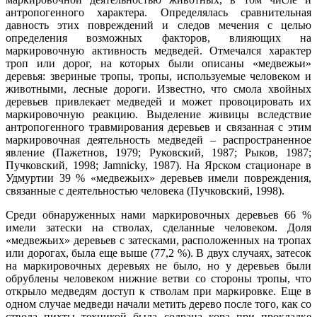
антропогенного характера. Определялась сравнительная
давность этих повреждений и следов мечения с целью
определения возможных факторов, влияющих на
маркировочную актив­ность медведей. Отмечался характер
троп или дорог, на которых были описаны «медвежьи»
деревья: звериные тропы, тропы, используемые человеком и
животными, лесные дороги. Известно, что смола хвойных
деревьев привлекает медведей и может провоцировать их
маркировочную реакцию. Выделение живицы вследствие
антропогенного травмирования деревьев и связанная с этим
марки­ровочная деятельность медведей – распространенное
явление (Пажетнов, 1979; Руковский, 1987; Рыков, 1987;
Пучковский, 1998; Jamnicky, 1987). На Ярском стационаре в
Удмуртии 39 % «мед­вежь­их» деревьев имели повреждения,
связанные с деятельностью человека (Пучковский, 1998).
Среди обнаруженных нами маркировочных деревьев 66 %
имели затески на стволах, сделанные человеком. Доля
«медвежьих» деревьев с затесками, расположенных на тропах
или дорогах, была еще выше (77,2 %). В двух случаях, затесок
на маркировочных деревьях не было, но у деревьев были
обрублены человеком нижние ветви со стороны тропы, что
открыло медведям доступ к стволам при маркировке. Еще в
одном случае медведи начали метить дерево после того, как со
ствола пихты техникой была содрана кора при прокладке