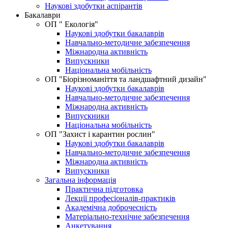
Наукові здобутки аспірантів
Бакалаври
ОП " Екологія"
Наукові здобутки бакалаврів
Навчально-методичне забезпечення
Міжнародна активність
Випускники
Національна мобільність
ОП "Біорізноманіття та ландшафтний дизайн"
Наукові здобутки бакалаврів
Навчально-методичне забезпечення
Міжнародна активність
Випускники
Національна мобільність
OП "Захист і карантин рослин"
Наукові здобутки бакалаврів
Навчально-методичне забезпечення
Міжнародна активність
Випускники
Загальна інформація
Практична підготовка
Лекції професіоналів-практиків
Академічна доброчесність
Матеріально-технічне забезпечення
Анкетування