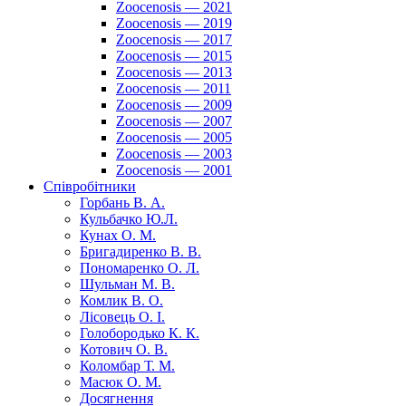
Zoocenosis — 2021
Zoocenosis — 2019
Zoocenosis — 2017
Zoocenosis — 2015
Zoocenosis — 2013
Zoocenosis — 2011
Zoocenosis — 2009
Zoocenosis — 2007
Zoocenosis — 2005
Zoocenosis — 2003
Zoocenosis — 2001
Співробітники
Горбань В. А.
Кульбачко Ю.Л.
Кунах О. М.
Бригадиренко В. В.
Пономаренко О. Л.
Шульман М. В.
Комлик В. О.
Лісовець О. І.
Голобородько К. К.
Котович О. В.
Коломбар Т. М.
Масюк О. М.
Досягнення