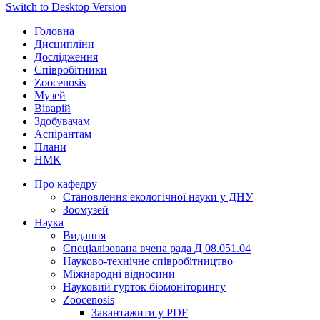
Switch to Desktop Version
Головна
Дисципліни
Дослідження
Співробітники
Zoocenosis
Музей
Віварій
Здобувачам
Аспірантам
Плани
НМК
Про кафедру
Cтановлення екологічної науки у ДНУ
Зоомузей
Наука
Видання
Спеціалізована вчена рада Д 08.051.04
Науково-технічне співробітництво
Міжнародні відносини
Науковий гурток біомоніторингу
Zoocenosis
Завантажити у PDF