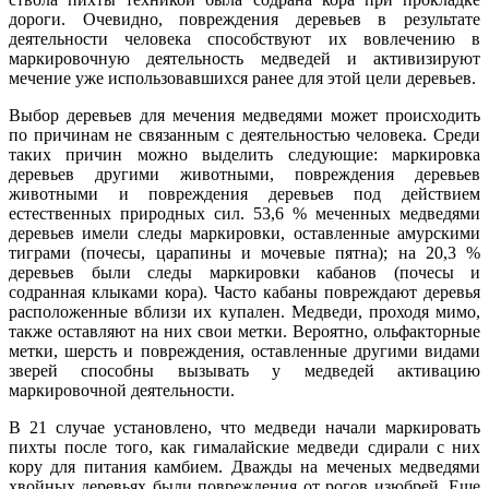
дороги. Очевидно, повреждения деревьев в результате
деятельности человека способствуют их вовлечению в
маркировочную деятельность медведей и активизируют
мечение уже использовавшихся ранее для этой цели деревьев.
Выбор деревьев для мечения медведями может происходить
по причинам не связанным с деятельностью человека. Среди
таких причин можно выделить следующие: маркировка
деревьев другими животными, повреждения деревьев
животными и повреждения деревьев под действием
естественных природных сил. 53,6 % меченных медведями
деревьев имели следы маркировки, оставленные амурскими
тиграми (почесы, царапины и мочевые пятна); на 20,3 %
деревьев были следы маркировки кабанов (почесы и
содранная клыками кора). Часто кабаны повреждают деревья
расположенные вблизи их купален. Медведи, проходя мимо,
также оставляют на них свои метки. Вероятно, ольфакторные
метки, шерсть и повреждения, оставленные другими видами
зверей способны вызывать у медведей активацию
маркировочной деятельности.
В 21 случае установлено, что медведи начали маркировать
пихты после того, как гималайские медведи сдирали с них
кору для питания камбием. Дважды на меченых медведями
хвойных деревьях были повреждения от рогов изюбрей. Еще