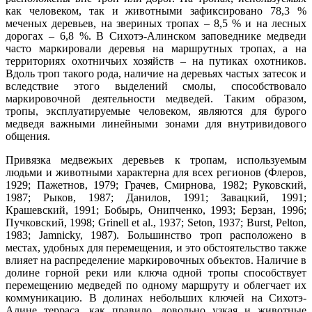
как человеком, так и животными зафиксировано 78,3 %
меченых деревьев, на звериных тропах – 8,5 % и на лесных
дорогах – 6,8 %. В Сихотэ-Алинском заповеднике медведи
часто маркировали деревья на маршрутных тропах, а на
территориях охотничьих хозяйств – на путиках охотников.
Вдоль троп такого рода, наличие на деревьях частых затесок и
вследствие этого выделений смолы, способствовало
маркировочной деятельности медведей. Таким образом,
тропы, эксплуатируемые человеком, являются для бурого
медведя важными линейными зонами для внутривидового
общения.
Привязка медвежьих деревьев к тропам, используемым
людьми и животными характерна для всех регионов (Флеров,
1929; Пажетнов, 1979; Грачев, Смирнова, 1982; Руковский,
1987; Рыков, 1987; Данилов, 1991; Завацкий, 1991;
Крашевский, 1991; Бобырь, Онипченко, 1993; Берзан, 1996;
Пучковский, 1998; Grinell et al., 1937; Seton, 1937; Burst, Pelton,
1983; Jamnicky, 1987). Большинство троп расположено в
местах, удобных для перемещения, и это обстоятельство также
влияет на распределение маркировочных объектов. Наличие в
долине горной реки или ключа одной тропы способствует
перемещению медведей по одному маршруту и облегчает их
коммуникацию. В долинах небольших ключей на Сихотэ-
Алине терраса, как правило, довольно узкая и животные