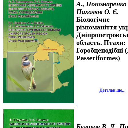
А., Пономаренко 
Пахомов О. Є.
Біологічне
різноманіття ук
Дніпропетровсь
область. Птахи:
Горобцеподібні (
Passeriformes)
Детальніше...
Булахов В. Л., П