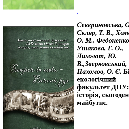
Севериновська, О
Скляр, Т. В., Хом
О. М., Федоненко,
Ушакова, Г. О.,
Лихолат, Ю.
В.,Зверковський,
Пахомов, О. Є.
Б
екологічний
факультет ДНУ:
історія, сьогоде
майбутнє.