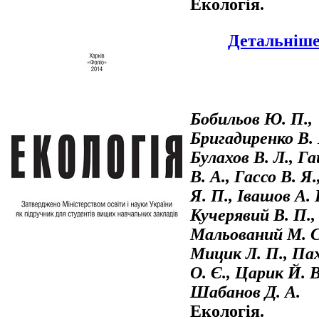
Екологія.
Детальніше.
Бобильов Ю. П.,
Бригадиренко В. 
Булахов В. Л., Г
В. А., Гассо В. Я.
Я. П., Івашов А. 
Кучерявий В. П.,
Мальований М. С
Мицик Л. П., Па
О. Є., Царик Й. В
Шабанов Д. А.
Екологія.