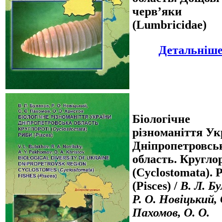
черв’яки
(Lumbricidae)
Детальніше.
Біологічне
різноманіття Ук
Дніпропетровсь
область. Кругло
(Cyclostomata). 
(Pisces) /
В. Л. Бу
Р. О. Новіцький, 
Пахомов, О. О.