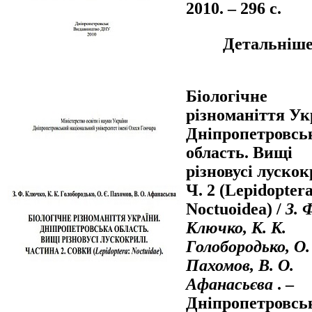
2010. – 296 с.
Детальніше.
Біологічне
різноманіття Ук
Дніпропетровсь
область. Вищі
різновусі лускок
Ч. 2 (Lepidoptera
Noctuoidea) /
З. 
Ключко, К. К.
Голобородько, О.
Пахомов, В. О.
Афанасьєва
. –
Дніпропетровськ