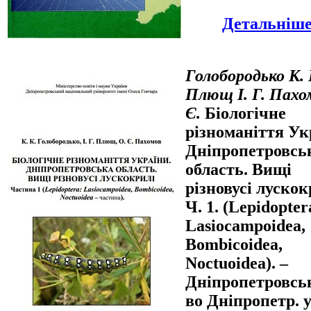
Детальніше.
Голобородько К. 
Плющ І. Г. Пахо
Є.
Біологічне
різноманіття Ук
Дніпропетровсь
область. Вищі
різновусі лускок
Ч. 1. (Lepidopter
Lasiocampoidea,
Bombicoidea,
Noctuoidea). –
Дніпропетровськ
во Дніпропетр. у