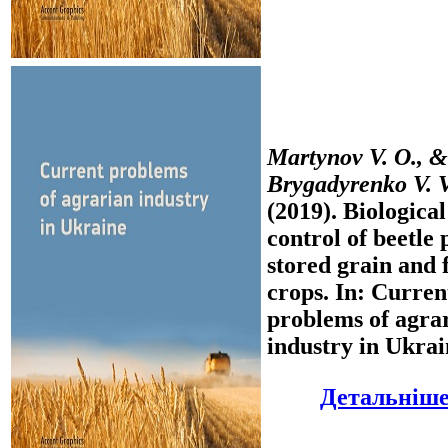
Martynov V. O., &
Brygadyrenko V. V
(2019). Biological
control of beetle 
stored grain and f
crops. In: Curren
problems of agra
industry in Ukrai
Детальніше.