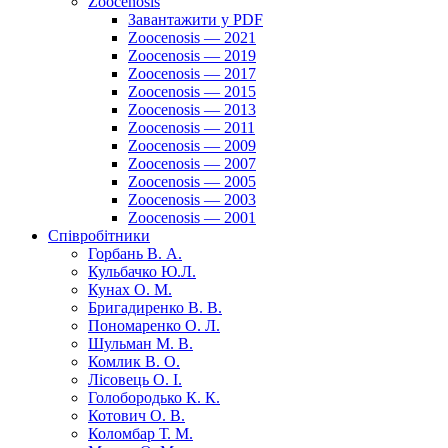
Zoocenosis
Завантажити у PDF
Zoocenosis — 2021
Zoocenosis — 2019
Zoocenosis — 2017
Zoocenosis — 2015
Zoocenosis — 2013
Zoocenosis — 2011
Zoocenosis — 2009
Zoocenosis — 2007
Zoocenosis — 2005
Zoocenosis — 2003
Zoocenosis — 2001
Співробітники
Горбань В. А.
Кульбачко Ю.Л.
Кунах О. М.
Бригадиренко В. В.
Пономаренко О. Л.
Шульман М. В.
Комлик В. О.
Лісовець О. І.
Голобородько К. К.
Котович О. В.
Коломбар Т. М.