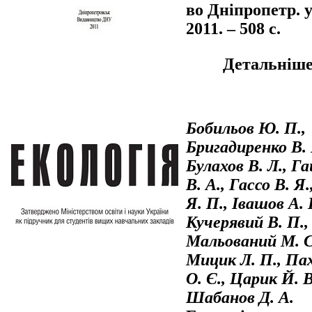
во Дніпропетр. у
2011. – 508 с.
Детальніше.
Бобильов Ю. П.,
Бригадиренко В. 
Булахов В. Л., Г
В. А., Гассо В. Я.
Я. П., Івашов А. 
Кучерявий В. П.,
Мальований М. С
Мицик Л. П., Па
О. Є., Царик Й. В
Шабанов Д. А.