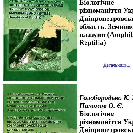
Біологічне
різноманіття Ук
Дніпропетровсь
область. Земново
плазуни (Amphib
Reptilia)
Детальніше...
Голобородько К. 
Пахомов О. Є.
Біологічне
різноманіття Ук
Дніпропетровсь