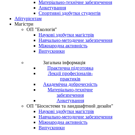
Матеріально-технічне забезпечення
Анкетування
Спортивні здобутки студентів
Абітурієнтам
Магістри
ОП "Екологія"
Наукові здобутки магістрів
Навчально-методичне забезпечення
Міжнародна активність
Випускники
Загальна інформація
Практична підготовка
Лекції професіоналів-
практиків
Академічна доброчесність
Матеріально-технічне
забезпечення
Анкетування
ОП "Біосистеми та ландшафтний дизайн"
Наукові здобутки магістрів
Навчально-методичне забезпечення
Міжнародна активність
Випускники