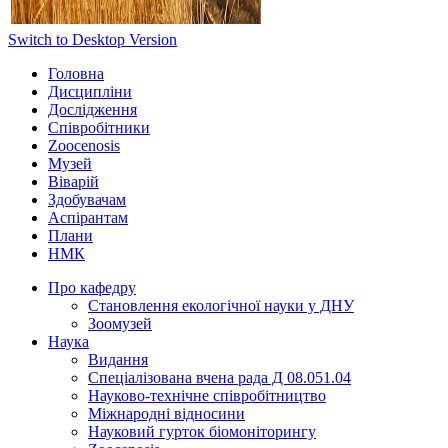
Switch to Desktop Version
Головна
Дисципліни
Дослідження
Співробітники
Zoocenosis
Музей
Віварій
Здобувачам
Аспірантам
Плани
НМК
Про кафедру
Cтановлення екологічної науки у ДНУ
Зоомузей
Наука
Видання
Спеціалізована вчена рада Д 08.051.04
Науково-технічне співробітництво
Міжнародні відносини
Науковий гурток біомоніторингу