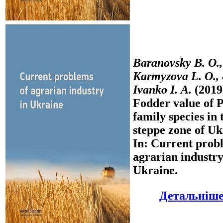
Baranovsky B. O.,
Karmyzova L. O.,
Ivanko I. А.
(2019
Fodder value of 
family species in 
steppe zone of Uk
In: Current prob
agrarian industry
Ukraine.
Детальніше.