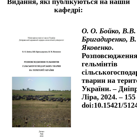
Видання, які публікуються на нашій
кафедрі:
О. О. Бойко, В.В.
Бригадиренко, В.
Яковенко
.
Розповсюдженн
гельмінтів
сільськогоспода
тварин на терит
України. – Дніпр
Ліра, 2024. – 155 
doi:10.15421/512