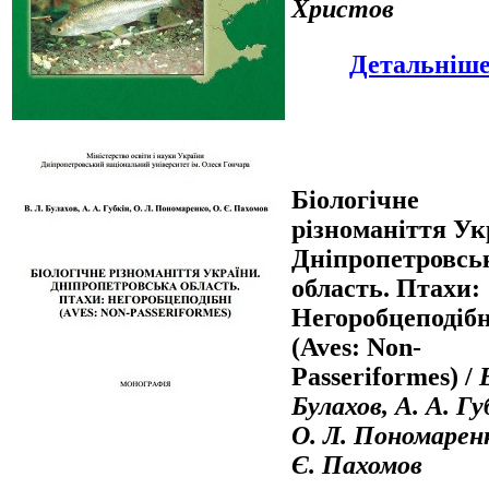
Христов
Детальніше.
Біологічне
різноманіття Ук
Дніпропетровсь
область. Птахи:
Негоробцеподібн
(Aves: Non-
Passeriformes) /
Булахов, А. А. Гу
О. Л. Пономаренк
Є. Пахомов