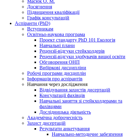
Масюк О. М.
Досягнення
Підвищення кваліфікації
Графік консультацій
Аспіранти (PhD)
Вступникам
Освітньо-наукова програма
Проект стандарту PhD 101 Екологія
Навчальні плани
Рецензії-відгуки стейкхолдерів
Рецензії-відгуки здобувачів вищої освіти
Обговорення ОНП
Вибіркові дисципліни
Робочі програми дисциплін
Інформація про аспірантів
Навчання через дослідження
Відвідування захистів дисертацій
Консультації фахівців
Навчальні заняття зі стейкхолдерами та
фахівцями
Дослідницька діяльність
Академічна доброчесність
Захист дисертацій
Результати анкетування
Навчально-методичне забезпення