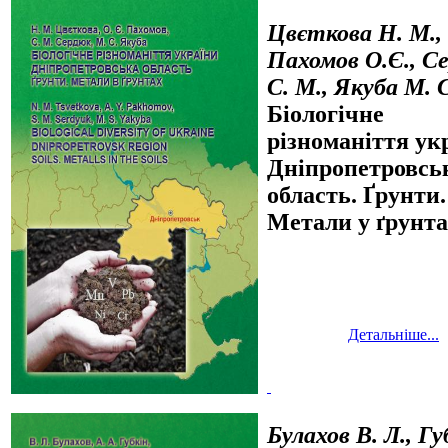
Цвєткова Н. М.,
Пахомов О.Є., С
С. М., Якуба М. 
Біологічне
різноманіття ук
Дніпропетровсь
область. Ґрунти.
Метали у ґрунта
Детальніше...
Булахов В. Л., Гу