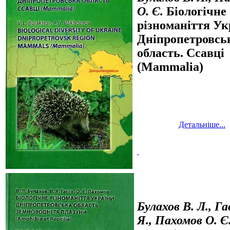
О. Є.
Біологічне
різноманіття Ук
Дніпропетровсь
область. Ссавці
(Mammalia)
Детальніше...
Булахов В. Л., Га
Я., Пахомов О. Є