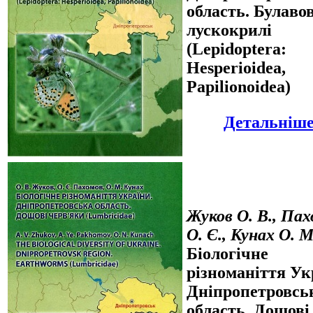
область. Булавов
лускокрилі
(Lepidoptera:
Hesperioidea,
Papilionoidea)
Детальніше.
Жуков О. В., Па
О. Є., Кунах О. М
Біологічне
різноманіття Ук
Дніпропетровсь
область. Дощові