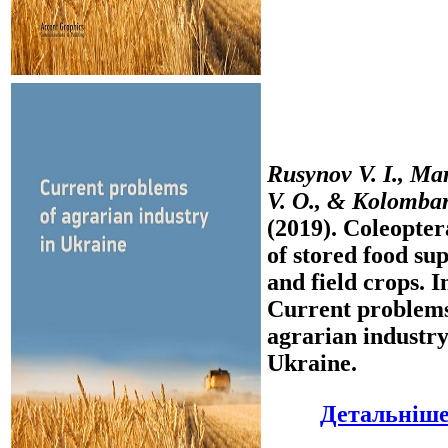
Rusynov V. I., Ma
V. O., & Kolombar
(2019). Coleopter
of stored food sup
and field crops. I
Current problems
agrarian industry
Ukraine.
Детальніше.