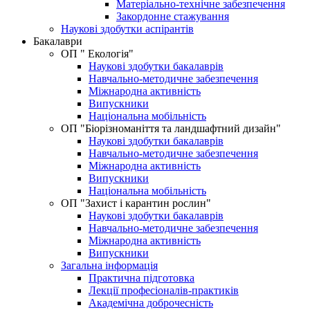
Матеріально-технічне забезпечення
Закордонне стажування
Наукові здобутки аспірантів
Бакалаври
ОП " Екологія"
Наукові здобутки бакалаврів
Навчально-методичне забезпечення
Міжнародна активність
Випускники
Національна мобільність
ОП "Біорізноманіття та ландшафтний дизайн"
Наукові здобутки бакалаврів
Навчально-методичне забезпечення
Міжнародна активність
Випускники
Національна мобільність
OП "Захист і карантин рослин"
Наукові здобутки бакалаврів
Навчально-методичне забезпечення
Міжнародна активність
Випускники
Загальна інформація
Практична підготовка
Лекції професіоналів-практиків
Академічна доброчесність