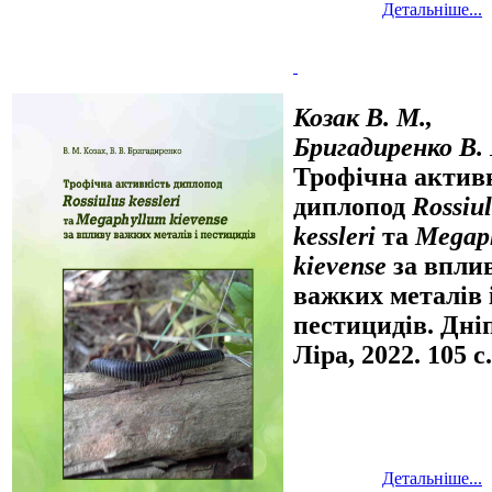
Детальніше...
Козак В. М.,
Бригадиренко В. 
Трофічна актив
диплопод
Rossiu
kessleri
та
Megap
kievense
за впли
важких металів 
пестицидів. Дні
Ліра, 2022. 105 с.
Детальніше...