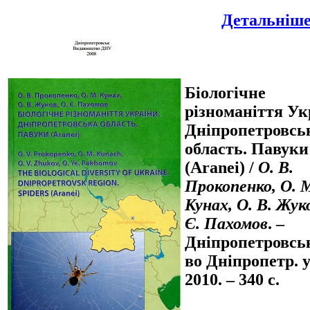
Детальніше.
Біологічне
різноманіття Ук
Дніпропетровсь
область. Павуки
(Aranei) /
О. В.
Прокопенко, О. 
Кунах, О. В. Жуко
Є. Пахомов
. –
Дніпропетровськ
во Дніпропетр. у
2010. – 340 с.