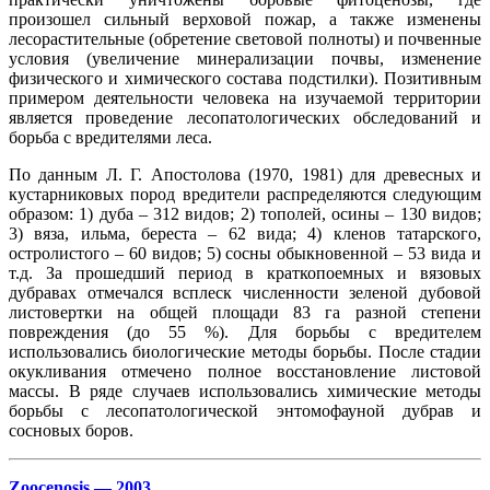
произошел сильный верховой пожар, а также изменены
лесорастительные (обретение световой полноты) и почвенные
условия (увеличение минерализации почвы, изменение
физического и химического состава подстилки). Позитивным
примером деятельности человека на изучаемой территории
является проведение лесопатологических обследований и
борьба с вредителями леса.
По данным Л. Г. Апостолова (1970, 1981) для древесных и
кустарниковых пород вредители распределяются следующим
образом: 1) дуба – 312 видов; 2) тополей, осины – 130 видов;
3) вяза, ильма, береста – 62 вида; 4) кленов татарского,
остролистого – 60 видов; 5) сосны обыкновенной – 53 вида и
т.д. За прошедший период в краткопоемных и вязовых
дубравах отмечался всплеск численности зеленой дубовой
листовертки на общей площади 83 га разной степени
повреждения (до 55 %). Для борьбы с вредителем
использовались биологические методы борьбы. После стадии
окукливания отмечено полное восстановление листовой
массы. В ряде случаев использовались химические методы
борьбы с лесопатологической энтомофауной дубрав и
сосновых боров.
Zoocenosis — 2003