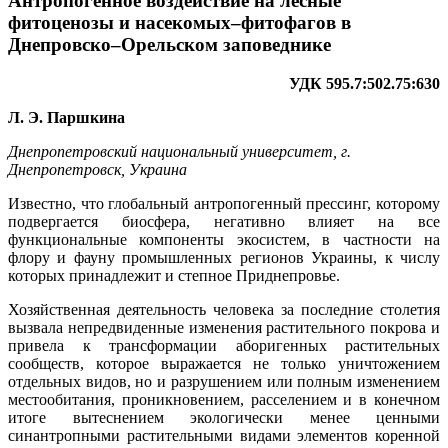
Антропогенное воздействие на лесные
фитоценозы и насекомых–фитофагов в
Днепровско–Орельском заповеднике
УДК 595.7:502.75:630
Л. Э. Паршкина
Днепропетровский национальный университет, г.
Днепропетровск, Украина
Известно, что глобальный антропогенный прессинг, которому
подвергается биосфера, негативно влияет на все
функциональные компоненты экосистем, в частности на
флору и фауну промышленных регионов Украины, к числу
которых принадлежит и степное Приднепровье.
Хозяйственная деятельность человека за последние столетия
вызвала непредвиденные изменения растительного покрова и
привела к трансформации аборигенных растительных
сообществ, которое выражается не только уничтожением
отдельных видов, но и разрушением или полным изменением
местообитания, проникновением, расселением и в конечном
итоге вытеснением экологически менее ценными
синантропными растительными видами элементов коренной