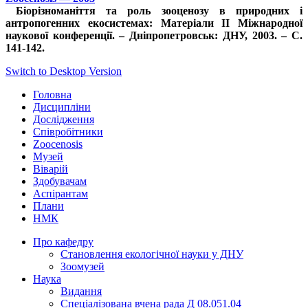
Біорізноманіття та роль зооценозу в природних і
антропогенних екосистемах: Матеріали ІІ Міжнародної
наукової конференції. – Дніпропетровськ: ДНУ, 2003. – С.
141-142.
Switch to Desktop Version
Головна
Дисципліни
Дослідження
Співробітники
Zoocenosis
Музей
Віварій
Здобувачам
Аспірантам
Плани
НМК
Про кафедру
Cтановлення екологічної науки у ДНУ
Зоомузей
Наука
Видання
Спеціалізована вчена рада Д 08.051.04