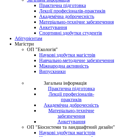
Практична підготовка
Лекції професіоналів-практиків
Академічна доброчесність
Матеріально-технічне забезпечення
Анкетування
Спортивні здобутки студентів
Абітурієнтам
Магістри
ОП "Екологія"
Наукові здобутки магістрів
Навчально-методичне забезпечення
Міжнародна активність
Випускники
Загальна інформація
Практична підготовка
Лекції професіоналів-
практиків
Академічна доброчесність
Матеріально-технічне
забезпечення
Анкетування
ОП "Біосистеми та ландшафтний дизайн"
Наукові здобутки магістрів