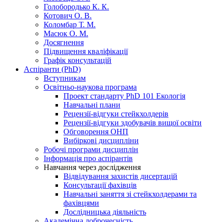
Голобородько К. К.
Котович О. В.
Коломбар Т. М.
Масюк О. М.
Досягнення
Підвищення кваліфікації
Графік консультацій
Аспіранти (PhD)
Вступникам
Освітньо-наукова програма
Проект стандарту PhD 101 Екологія
Навчальні плани
Рецензії-відгуки стейкхолдерів
Рецензії-відгуки здобувачів вищої освіти
Обговорення ОНП
Вибіркові дисципліни
Робочі програми дисциплін
Інформація про аспірантів
Навчання через дослідження
Відвідування захистів дисертацій
Консультації фахівців
Навчальні заняття зі стейкхолдерами та
фахівцями
Дослідницька діяльність
Академічна доброчесність