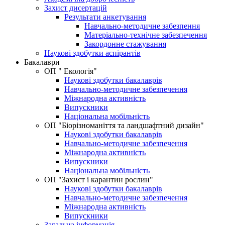
Захист дисертацій
Результати анкетування
Навчально-методичне забезпення
Матеріально-технічне забезпечення
Закордонне стажування
Наукові здобутки аспірантів
Бакалаври
ОП " Екологія"
Наукові здобутки бакалаврів
Навчально-методичне забезпечення
Міжнародна активність
Випускники
Національна мобільність
ОП "Біорізноманіття та ландшафтний дизайн"
Наукові здобутки бакалаврів
Навчально-методичне забезпечення
Міжнародна активність
Випускники
Національна мобільність
OП "Захист і карантин рослин"
Наукові здобутки бакалаврів
Навчально-методичне забезпечення
Міжнародна активність
Випускники
Загальна інформація