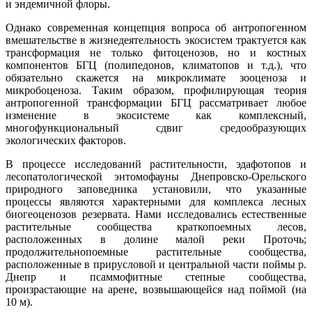
и эндемичной флоры.
Однако современная концепция вопроса об антропогенном
вмешательстве в жизнедеятельность экосистем трактуется как
трансформация не только фитоценозов, но и костных
компонентов БГЦ (полипедонов, климатопов и т.д.), что
обязательно скажется на микроклимате зооценоза и
микробоценоза. Таким образом, профилирующая теория
антропогенной трансформации БГЦ рассматривает любое
изменение в экосистеме как комплексный,
многофункциональный сдвиг средообразующих
экологических факторов.
В процессе исследований растительности, эдафотопов и
лесопатологической энтомофауны Днепровско-Орельского
природного заповедника установили, что указанные
процессы являются характерными для комплекса лесных
биогеоценозов резервата. Нами исследовались естественные
растительные сообщества краткопоемных лесов,
расположенных в долине малой реки Проточь;
продолжительнопоемные растительные сообщества,
расположенные в прирусловой и центральной части поймы р.
Днепр и псаммофитные степные сообщества,
произрастающие на арене, возвышающейся над поймой (на
10 м).