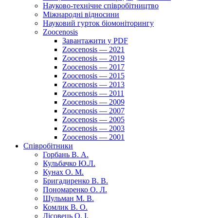
Науково-технічне співробітництво
Міжнародні відносини
Науковий гурток біомоніторингу
Zoocenosis
Завантажити у PDF
Zoocenosis — 2021
Zoocenosis — 2019
Zoocenosis — 2017
Zoocenosis — 2015
Zoocenosis — 2013
Zoocenosis — 2011
Zoocenosis — 2009
Zoocenosis — 2007
Zoocenosis — 2005
Zoocenosis — 2003
Zoocenosis — 2001
Співробітники
Горбань В. А.
Кульбачко Ю.Л.
Кунах О. М.
Бригадиренко В. В.
Пономаренко О. Л.
Шульман М. В.
Комлик В. О.
Лісовець О. І.