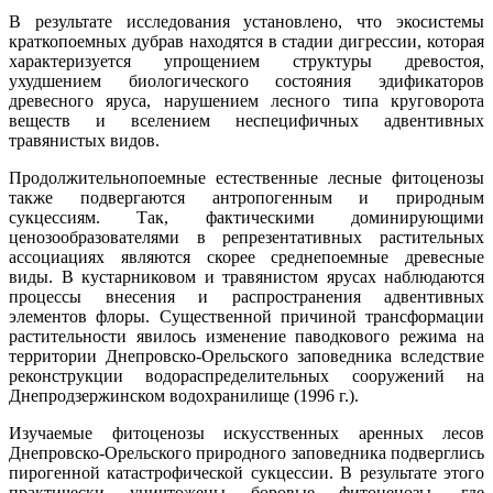
В результате исследования установлено, что экосистемы
краткопоемных дубрав находятся в стадии дигрессии, которая
характеризуется упрощением структуры древостоя,
ухудшением биологического состояния эдификаторов
древесного яруса, нарушением лесного типа круговорота
веществ и вселением неспецифичных адвентивных
травянистых видов.
Продолжительнопоемные естественные лесные фитоценозы
также подвергаются антропогенным и природным
сукцессиям. Так, фактическими доминирующими
ценозообразователями в репрезентативных растительных
ассоциациях являются скорее среднепоемные древесные
виды. В кустарниковом и травянистом ярусах наблюдаются
процессы внесения и распространения адвентивных
элементов флоры. Существенной причиной трансформации
растительности явилось изменение паводкового режима на
территории Днепровско-Орельского заповедника вследствие
реконструкции водораспределительных сооружений на
Днепродзержинском водохранилище (1996 г.).
Изучаемые фитоценозы искусственных аренных лесов
Днепровско-Орельского природного заповедника подверглись
пирогенной катастрофической сукцессии. В результате этого
практически уничтожены боровые фитоценозы, где