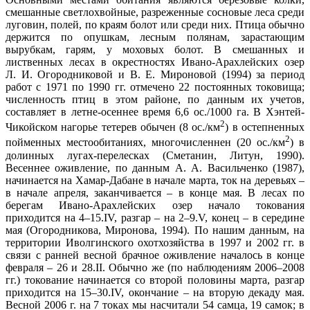
смешанные светлохвойные, разреженные сосновые леса среди
луговин, полей, по краям болот или среди них. Птица обычно
держится по опушкам, лесным полянам, зарастающим
вырубкам, гарям, у моховых болот. В смешанных и
лиственных лесах в окрестностях Ивано-Арахлейских озер
Л. И. Огородниковой и В. Е. Мироновой (1994) за период
работ с 1971 по 1990 гг. отмечено 22 постоянных токовища;
численность птиц в этом районе, по данным их учетов,
составляет в летне-осеннее время 6,6 ос./1000 га. В Хэнтей-
2
Чикойском нагорье тетерев обычен (8 ос./км
) в остепненных
2
пойменных местообитаниях, многочисленнен (20 ос./км
) в
долинных лугах-перелесках (Сметанин, Литун, 1990).
Весеннее оживление, по данным А. А. Васильченко (1987),
начинается на Хамар-Дабане в начале марта, ток на деревьях –
в начале апреля, заканчивается – в конце мая. В лесах по
берегам Ивано-Арахлейских озер начало токования
приходится на 4–15.IV, разгар – на 2–9.V, конец – в середине
мая (Огородникова, Миронова, 1994). По нашим данным, на
территории Иволгинского охотхозяйства в 1997 и 2002 гг. в
связи с ранней весной брачное оживление началось в конце
февраля – 26 и 28.II. Обычно же (по наблюдениям 2006–2008
гг.) токование начинается со второй половины марта, разгар
приходится на 15–30.IV, окончание – на вторую декаду мая.
Весной 2006 г. на 7 токах мы насчитали 54 самца, 19 самок; в