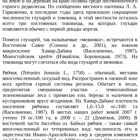
на земле и на деревьях на краю поляны среди лиственничного
горного редколесья. По сообщению местного охотника Л. А.
Гарковенко, в последние годы здесь произошло сокращение
численности глухарей и токовищ, в этой местности осталось
всего три постоянных токовища, на которых глухари
появляются обычно с первой декады апреля.
Помеси глухарей, так называемые «межняки», встречаются в
Восточном Саяне (Сонина и др., 2001), на южном
макросклоне Хамар-Дабана (Васильченко, 1987),
Моностойском хребте (Измайлов, Боровицкая, 1973). На
токовища могут слетаться оба вида глухарей и межняки.
Рябчик (
Tetrastes bonasia
L., 1758) – обычный, местами
многочисленный, оседлый вид. Распространен в таежной зоне
всех хребтов горной системы региона. Обитает в лесах,
предпочитая смешанные участки – темнохвойные
зеленомошные леса с примесью ели, березы и наличием в
кустарниковом ярусе ягодников. На Хамар-Дабане плотность
населения рябчика составляет 1,6–15,0 ос./100 га
(Васильченко, 1987). В местах наших работ зимой 2007 г.
учтено 19 ос./100 га, в 2008 г. – 22 (Девятков, 2009). В
восточной части бассейна оз. Байкал рябчик – также самый
многочисленный из тетеревиных вид: численность его в
окрестностях Ивано-Арахлейских озер в среднем изменяется