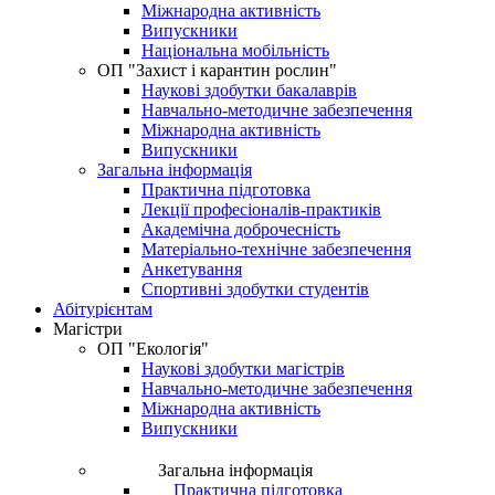
Міжнародна активність
Випускники
Національна мобільність
OП "Захист і карантин рослин"
Наукові здобутки бакалаврів
Навчально-методичне забезпечення
Міжнародна активність
Випускники
Загальна інформація
Практична підготовка
Лекції професіоналів-практиків
Академічна доброчесність
Матеріально-технічне забезпечення
Анкетування
Спортивні здобутки студентів
Абітурієнтам
Магістри
ОП "Екологія"
Наукові здобутки магістрів
Навчально-методичне забезпечення
Міжнародна активність
Випускники
Загальна інформація
Практична підготовка