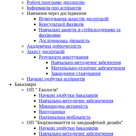
Робочі програми дисциплін
Інформація про аспірантів
Навчання через дослідження
Відвідування захистів дисертацій
Консультації фахівців
Навчальні заняття зі стейкхолдерами та
фахівцями
Дослідницька діяльність
Академічна доброчесність
Захист дисертацій
Результати анкетування
Навчально-методичне забезпення
Матеріально-технічне забезпечення
Закордонне стажування
Наукові здобутки аспірантів
Бакалаври
ОП " Екологія"
Наукові здобутки бакалаврів
Навчально-методичне забезпечення
Міжнародна активність
Випускники
Національна мобільність
ОП "Біорізноманіття та ландшафтний дизайн"
Наукові здобутки бакалаврів
Навчально-методичне забезпечення