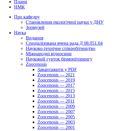
Плани
НМК
Про кафедру
Cтановлення екологічної науки у ДНУ
Зоомузей
Наука
Видання
Спеціалізована вчена рада Д 08.051.04
Науково-технічне співробітництво
Міжнародні відносини
Науковий гурток біомоніторингу
Zoocenosis
Завантажити у PDF
Zoocenosis — 2021
Zoocenosis — 2019
Zoocenosis — 2017
Zoocenosis — 2015
Zoocenosis — 2013
Zoocenosis — 2011
Zoocenosis — 2009
Zoocenosis — 2007
Zoocenosis — 2005
Zoocenosis — 2003
Zoocenosis — 2001