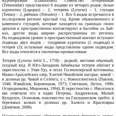
Курообразные (Galliformes). Семейство Тетеревиные
(Tetraonidae) представлено 6 видами из четырех родов: белые
куропатки (
Lagopus
) – 2, тетерева (
Lyrurus
) – 1, глухари
(Tetrao) – 2, рябчики (
Tetrastes
) – 1. Все 6 видов встреча­ются в
исследуемом регионе круглый год. Кроме обыкновенного и
каменного глухарей, которые находятся на границах своих
ареалов и пространственно контактируют в бассейне оз. Бай­
кал, другие виды широко распространены по региону.
На подвидовом уровне в пространствен­ный контакт вступают
подвиды двух видов – тундряная куропатка (2 подвида) и
тетерев (3); остальные виды представлены одним подвидом.
Все виды относятся к охотничье-промысловым.
Тетерев (
Lyrurus tetrix
L., 1758) – редкий, местами обычный,
оседлый вид. В Юго-Западном Забайкалье тетерев обитает в
окрестностях г. Улан-Удэ, в лесах Гусиноозерской котловины,
Ивано-Арахлейских озер, Хэнтей-Чикойском нагорье, зимой –
в долинах рр. Чикой и Селенга, у с. Новоселенгинск (Павлов,
1948; Измайлов, Боровицкая, 1973; Сметанин, Литун, 1990;
Огород­никова, Миронова, 1994). В окрестностях с. Иволгинск
мы отмечали его в падях Петрова, Андреевская, Малый
Кундулун, Осиновая, повсеместно на Ганзуринском хребте, в
березовых колках в долинах рр. Халюта и Красноярка
(Девятков, 2008).
Основными местами обитания являются березовые колки,