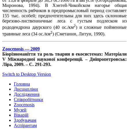
от 13,8 в феврале до 38,5 ос./1000 га в августе (Огородникова,
Миронова, 1994). В Хэнтей-Чикойском нагорье общая
численность рябчиков в предпромысловый период составляет
155 тыс. особей; предпочтительны для них здесь склоновые
березово-лиственничные леса с густым подлеском из
2
рододендрона даурского (40 ос./км
) и сложные пойменные
2
травяные леса (34 ос./км
) (Сметанин, Литун, 1990).
Zoocenosis — 2009
Біорізноманіття та роль тварин в екосистемах: Матеріали
V Міжнародної наукової конференції. – Дніпропетровськ:
Ліра, 2009. – С. 291-293.
Switch to Desktop Version
Головна
Дисципліни
Дослідження
Співробітники
Zoocenosis
Музей
Віварій
Здобувачам
Аспірантам