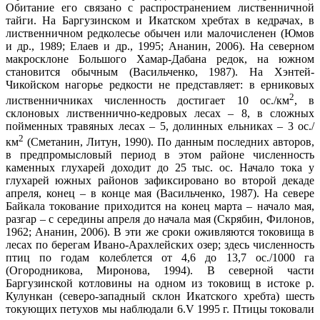
Обитание его связано с распространением лиственничной
тайги. На Баргузинском и Икатском хребтах в кедрачах, в
лиственничном редколесье обычен или малочисленен (Юмов
и др., 1989; Елаев и др., 1995; Ананин, 2006). На северном
макросклоне Большого Хамар-Дабана редок, на южном
становится обычным (Васильченко, 1987). На Хэнтей-
Чикойском нагорье редкости не представляет: в ерниковых
2
лиственничниках численность достигает 10 ос./км
, в
склоновых лиственнично-кедровых лесах – 8, в сложных
пойменных травяных лесах – 5, долинных ельниках – 3 ос./
2
км
(Сметанин, Литун, 1990). По данным последних авторов,
в предпромысловый период в этом районе численность
каменных глухарей доходит до 25 тыс. ос. Начало тока у
глухарей южных районов зафиксировано во второй декаде
апреля, конец – в конце мая (Васильченко, 1987). На севере
Байкала токование приходится на конец марта – начало мая,
разгар – с середины апреля до начала мая (Скрябин, Филонов,
1962; Ананин, 2006). В эти же сроки оживляются токовища в
лесах по берегам Ивано-Арахлейских озер; здесь численность
птиц по годам колеблется от 4,6 до 13,7 ос./1000 га
(Огородникова, Миронова, 1994). В северной части
Баргузинской котловины на одном из токовищ в истоке р.
Кулункан (северо-западный склон Икатского хребта) шесть
токующих петухов мы наблюдали 6.V 1995 г. Птицы токовали