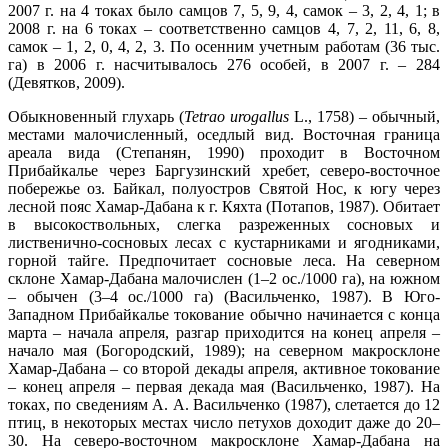
2007 г. на 4 токах было самцов 7, 5, 9, 4, самок – 3, 2, 4, 1; в
2008 г. на 6 токах – соответственно самцов 4, 7, 2, 11, 6, 8,
самок – 1, 2, 0, 4, 2, 3. По осенним учетным работам (36 тыс.
га) в 2006 г. насчитывалось 276 особей, в 2007 г. – 284
(Девятков, 2009).
Обыкновенный глухарь (
Tetrao urogallus
L., 1758) – обычный,
местами малочисленный, оседлый вид. Восточная граница
ареала вида (Степанян, 1990) проходит в Восточном
Прибайкалье через Баргузинский хребет, северо-восточное
побережье оз. Байкал, полуостров Святой Нос, к югу через
лесной пояс Хамар-Дабана к г. Кяхта (Потапов, 1987). Обитает
в высокоствольных, слегка разреженных сосновых и
лиственично-сосновых лесах с кустарниками и ягодниками,
горной тайге. Предпочитает сосновые леса. На северном
склоне Хамар-Дабана малочислен (1–2 ос./1000 га), на южном
– обычен (3–4 ос./1000 га) (Васильченко, 1987). В Юго-
Западном Прибайкалье токование обычно начинается с конца
марта – начала апреля, разгар приходится на конец апреля –
начало мая (Богородский, 1989); на северном макросклоне
Хамар-Дабана – со второй декады апреля, активное токование
– конец апреля – первая декада мая (Васильченко, 1987). На
токах, по сведениям А. А. Васильченко (1987), слетается до 12
птиц, в некоторых местах число петухов доходит даже до 20–
30. На северо-восточном макросклоне Хамар-Дабана на