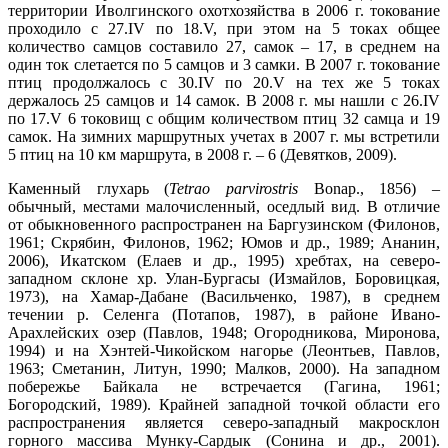
территории Иволгинского охотхозяйства в 2006 г. токование
проходило с 27.IV по 18.V, при этом на 5 токах общее
количество самцов составило 27, самок – 17, в среднем на
один ток слетается по 5 самцов и 3 самки. В 2007 г. токование
птиц продолжалось с 30.IV по 20.V на тех же 5 токах
держалось 25 самцов и 14 самок. В 2008 г. мы нашли с 26.IV
по 17.V 6 токовищ с общим количеством птиц 32 самца и 19
самок. На зимних маршрутных учетах в 2007 г. мы встретили
5 птиц на 10 км маршрута, в 2008 г. – 6 (Девятков, 2009).
Каменный глухарь (
Tetrao parvirostris
Bonap., 1856) –
обычный, местами малочисленный, оседлый вид. В отличие
от обыкновенного распространен на Баргузинском (Филонов,
1961; Скрябин, Филонов, 1962; Юмов и др., 1989; Ананин,
2006), Икатском (Елаев и др., 1995) хребтах, на северо-
западном склоне хр. Улан-Бургасы (Измайлов, Боровицкая,
1973), на Хамар-Дабане (Васильченко, 1987), в среднем
течении р. Селенга (Потапов, 1987), в районе Ивано-
Арахлейских озер (Павлов, 1948; Огородникова, Миронова,
1994) и на Хэнтей-Чикойском нагорье (Леонтьев, Павлов,
1963; Сметанин, Литун, 1990; Малков, 2000). На западном
побережье Байкала не встречается (Гагина, 1961;
Богородский, 1989). Крайней западной точкой области его
распространения является северо-западный макросклон
горного массива Мунку-Сардык (Сонина и др., 2001).