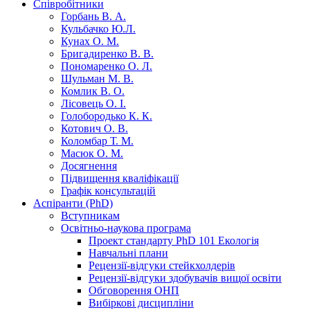
Співробітники
Горбань В. А.
Кульбачко Ю.Л.
Кунах О. М.
Бригадиренко В. В.
Пономаренко О. Л.
Шульман М. В.
Комлик В. О.
Лісовець О. І.
Голобородько К. К.
Котович О. В.
Коломбар Т. М.
Масюк О. М.
Досягнення
Підвищення кваліфікації
Графік консультацій
Аспіранти (PhD)
Вступникам
Освітньо-наукова програма
Проект стандарту PhD 101 Екологія
Навчальні плани
Рецензії-відгуки стейкхолдерів
Рецензії-відгуки здобувачів вищої освіти
Обговорення ОНП
Вибіркові дисципліни