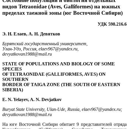
Состояние популяций и биология отдельных
видов Tetraonidae (Aves, Galliformes) на южных
пределах таежной зоны (юг Восточной Сибири)
УДК 598.216.6
Э. Н. Елаев, А. Н. Девятков
Бурятский государственный университет,
Улан-Удэ, Россия, elaev967@yandex.ru,
devyatkovan1988@mail.ru
STATE OF POPULATIONS AND BIOLOGY OF SOME
SPECIES
OF TETRAONIDAE (GALLIFORMES, AVES) ON
SOUTHERN
BORDER OF TAIGA ZONE (THE SOUTH OF EASTERN
SIBERIA)
E. N. Yelayev, A. N. Devjatkov
Buryat State University, Ulan-Ude, Russia, elaev967@yandex.ru;
devyatkovan1988@mail.ru
На юге Восточной Сибири обитает 9 представителей отряда