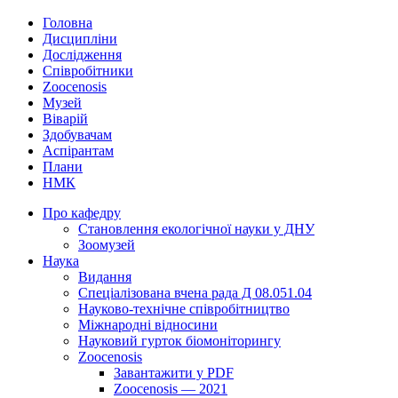
Головна
Дисципліни
Дослідження
Співробітники
Zoocenosis
Музей
Віварій
Здобувачам
Аспірантам
Плани
НМК
Про кафедру
Cтановлення екологічної науки у ДНУ
Зоомузей
Наука
Видання
Спеціалізована вчена рада Д 08.051.04
Науково-технічне співробітництво
Міжнародні відносини
Науковий гурток біомоніторингу
Zoocenosis
Завантажити у PDF
Zoocenosis — 2021