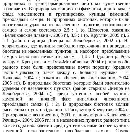
природных и трансформированных биотопах существенно
различается. В природных стациях на фазе пика, или в начале
спада численности в группировках куницы каменной
преобладали самцы. В природных биотопах, которые были
значительно удалены от населенных пунктов, соотношение
самцов и самок составляло 2,5 : 1 (о. Шелестов, заказник
«Белецковские плавни», 2005 г.), 3,5 : 1 (о. Круглик, 2005 г.), 2
: 1 (район старицы Днепра на Левобережье, 2002 г.). На
территориях, где куницы свободно переходили в природные
биотопы из населенных пунктов, и, наоборот, преобладание
самцов было или незначительным – 1,4 : 1 (долина р. Рось
между с. Крещатик и с. Гута-Михайловка, 2004 г.), или особи
разного пола были представлены почти поровну (средняя
часть Сульського плеса между с. Большая Буримка – с.
Лящовка, 2004 г.; заказник «Белецковськие плавни», 2004,
2005 гг.). В природных биотопах, которые были значительно
удалены от населенных пунктов (район старицы Днепра на
Левобережье, 2004 г.), среди учтенных особей куницы
каменной на нижней фазе динамики численности
преобладали самки (1 : 2). В природных биотопах вблизи
населенных пунктов (долина р. Рось, хутор Крещатик, 2004 г.;
Прохоровское лесничество, 2001 г.; полуостров «Кантаревое
Речище», 2004, 2005 гг.) и в населенных пунктах разного типа
во все годы наблюдений среди учтенных нами особей куницы
каменной исключительно преобладали самки. Самок,