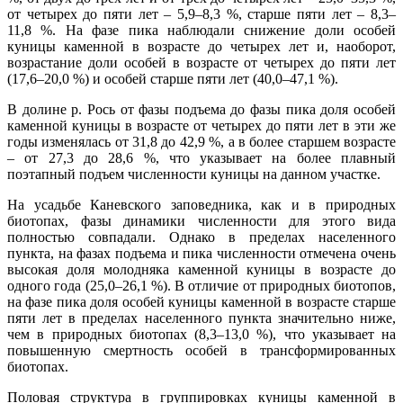
от четырех до пяти лет – 5,9–8,3 %, старше пяти лет – 8,3–
11,8 %. На фазе пика наблюдали снижение доли особей
куницы каменной в возрасте до четырех лет и, наоборот,
возрастание доли особей в возрасте от четырех до пяти лет
(17,6–20,0 %) и особей старше пяти лет (40,0–47,1 %).
В долине р. Рось от фазы подъема до фазы пика доля особей
каменной куницы в возрасте от четырех до пяти лет в эти же
годы изменялась от 31,8 до 42,9 %, а в более старшем возрасте
– от 27,3 до 28,6 %, что указывает на более плавный
поэтапный подъем численности куницы на данном участке.
На усадьбе Каневского заповедника, как и в природных
биотопах, фазы динамики численности для этого вида
полностью совпадали. Однако в пределах населенного
пункта, на фазах подъема и пика численности отмечена очень
высокая доля молодняка каменной куницы в возрасте до
одного года (25,0–26,1 %). В отличие от природных биотопов,
на фазе пика доля особей куницы каменной в возрасте старше
пяти лет в пределах населенного пункта значительно ниже,
чем в природных биотопах (8,3–13,0 %), что указывает на
повышенную смертность особей в трансформированных
биотопах.
Половая структура в группировках куницы каменной в