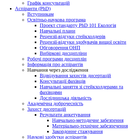
Графік консультацій
Аспіранти (PhD)
Вступникам
Освітньо-наукова програма
Проект стандарту PhD 101 Екологія
Навчальні плани
Рецензії-відгуки стейкхолдерів
Рецензії-відгуки здобувачів вищої освіти
Обговорення ОНП
Вибіркові дисципліни
Робочі програми дисциплін
Інформація про аспірантів
Навчання через дослідження
Відвідування захистів дисертацій
Консультації фахівців
Навчальні заняття зі стейкхолдерами та
фахівцями
Дослідницька діяльність
Академічна доброчесність
Захист дисертацій
Результати анкетування
Навчально-методичне забезпення
Матеріально-технічне забезпечення
Закордонне стажування
Наукові здобутки аспірантів