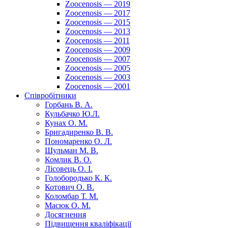
Zoocenosis — 2019
Zoocenosis — 2017
Zoocenosis — 2015
Zoocenosis — 2013
Zoocenosis — 2011
Zoocenosis — 2009
Zoocenosis — 2007
Zoocenosis — 2005
Zoocenosis — 2003
Zoocenosis — 2001
Співробітники
Горбань В. А.
Кульбачко Ю.Л.
Кунах О. М.
Бригадиренко В. В.
Пономаренко О. Л.
Шульман М. В.
Комлик В. О.
Лісовець О. І.
Голобородько К. К.
Котович О. В.
Коломбар Т. М.
Масюк О. М.
Досягнення
Підвищення кваліфікації