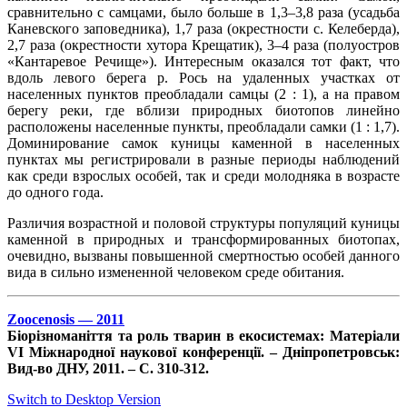
сравнительно с самцами, было больше в 1,3–3,8 раза (усадьба
Каневского заповедника), 1,7 раза (окрестности с. Келеберда),
2,7 раза (окрестности хутора Крещатик), 3–4 раза (полуостров
«Кантаревое Речище»). Интересным оказался тот факт, что
вдоль левого берега р. Рось на удаленных участках от
населенных пунктов преобладали самцы (2 : 1), а на правом
берегу реки, где вблизи природных биотопов линейно
расположены населенные пункты, преобладали самки (1 : 1,7).
Доминирование самок куницы каменной в населенных
пунктах мы регистрировали в разные периоды наблюдений
как среди взрослых особей, так и среди молодняка в возрасте
до одного года.
Различия возрастной и половой структуры популяций куницы
каменной в природных и трансформированных биотопах,
очевидно, вызваны повышенной смертностью особей данного
вида в сильно измененной человеком среде обитания.
Zoocenosis — 2011
Біорізноманіття та роль тварин в екосистемах: Матеріали
VІ Міжнародної наукової конфе­ренції. – Дніпропетровськ:
Вид-во ДНУ, 2011. – С. 310-312.
Switch to Desktop Version