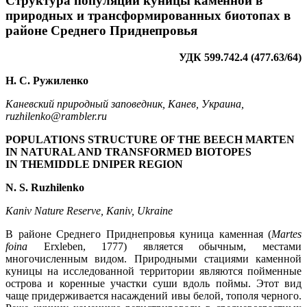
Структура популяций куницы каменной в
природных и трансформированных биотопах в
районе Среднего Приднепровья
УДК 599.742.4 (477.63/64)
Н. С. Ружиленко
Каневский природный заповедник, Канев, Украина,
ruzhilenko@rambler.ru
POPULATIONS STRUCTURE OF THE BEECH MARTEN
IN NATURAL AND TRANSFORMED BIOTOPES
IN THEMIDDLE DNIPER REGION
N. S. Ruzhilenko
Kaniv Nature Reserve, Kaniv, Ukraine
В районе Среднего Приднепровья куница каменная (
Martes
foina
Erxleben, 1777) является обычным, местами
многочисленным видом. Природными стациями каменной
куницы на исследованной территории являются пойменные
острова и коренные участки суши вдоль поймы. Этот вид
чаще придерживается насаждений ивы белой, тополя черного.