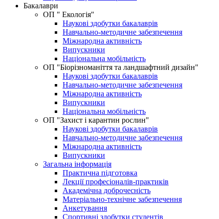
Бакалаври
ОП " Екологія"
Наукові здобутки бакалаврів
Навчально-методичне забезпечення
Міжнародна активність
Випускники
Національна мобільність
ОП "Біорізноманіття та ландшафтний дизайн"
Наукові здобутки бакалаврів
Навчально-методичне забезпечення
Міжнародна активність
Випускники
Національна мобільність
OП "Захист і карантин рослин"
Наукові здобутки бакалаврів
Навчально-методичне забезпечення
Міжнародна активність
Випускники
Загальна інформація
Практична підготовка
Лекції професіоналів-практиків
Академічна доброчесність
Матеріально-технічне забезпечення
Анкетування
Спортивні здобутки студентів