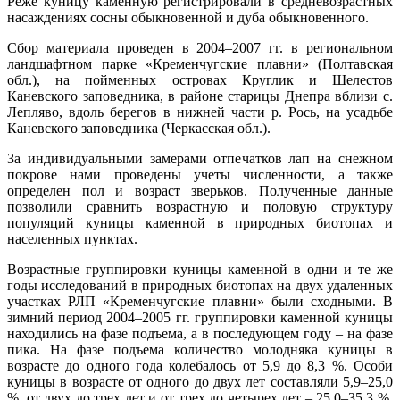
Реже куницу каменную регистрировали в средневозрастных
насаждениях сосны обыкновенной и дуба обыкновенного.
Сбор материала проведен в 2004–2007 гг. в региональном
ландшафтном парке «Кременчугские плавни» (Полтавская
обл.), на пойменных островах Круглик и Шелестов
Каневского заповедника, в районе старицы Днепра вблизи с.
Лепляво, вдоль берегов в нижней части р. Рось, на усадьбе
Каневского заповедника (Черкасская обл.).
За индивидуальными замерами отпечатков лап на снежном
покрове нами проведены учеты численности, а также
определен пол и возраст зверьков. Полученные данные
позволили сравнить возрастную и половую структуру
популяций куницы каменной в природных биотопах и
населенных пунктах.
Возрастные группировки куницы каменной в одни и те же
годы исследований в природных биотопах на двух удаленных
участках РЛП «Кременчугские плавни» были сходными. В
зимний период 2004–2005 гг. группировки каменной куницы
находились на фазе подъема, а в последующем году – на фазе
пика. На фазе подъема количество молодняка куницы в
возрасте до одного года колебалось от 5,9 до 8,3 %. Особи
куницы в возрасте от одного до двух лет составляли 5,9–25,0
%, от двух до трех лет и от трех до четырех лет – 25,0–35,3 %,