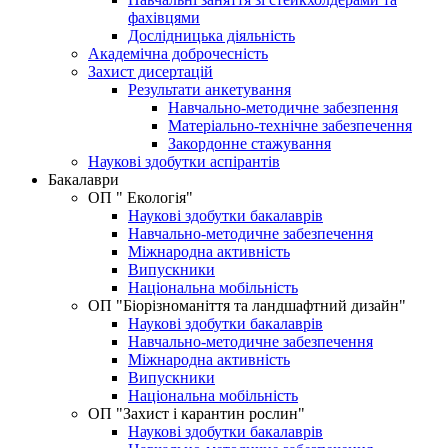
фахівцями
Дослідницька діяльність
Академічна доброчесність
Захист дисертацій
Результати анкетування
Навчально-методичне забезпення
Матеріально-технічне забезпечення
Закордонне стажування
Наукові здобутки аспірантів
Бакалаври
ОП " Екологія"
Наукові здобутки бакалаврів
Навчально-методичне забезпечення
Міжнародна активність
Випускники
Національна мобільність
ОП "Біорізноманіття та ландшафтний дизайн"
Наукові здобутки бакалаврів
Навчально-методичне забезпечення
Міжнародна активність
Випускники
Національна мобільність
OП "Захист і карантин рослин"
Наукові здобутки бакалаврів