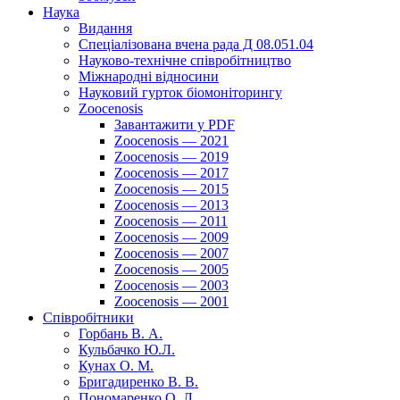
Наука
Видання
Спеціалізована вчена рада Д 08.051.04
Науково-технічне співробітництво
Міжнародні відносини
Науковий гурток біомоніторингу
Zoocenosis
Завантажити у PDF
Zoocenosis — 2021
Zoocenosis — 2019
Zoocenosis — 2017
Zoocenosis — 2015
Zoocenosis — 2013
Zoocenosis — 2011
Zoocenosis — 2009
Zoocenosis — 2007
Zoocenosis — 2005
Zoocenosis — 2003
Zoocenosis — 2001
Співробітники
Горбань В. А.
Кульбачко Ю.Л.
Кунах О. М.
Бригадиренко В. В.
Пономаренко О. Л.