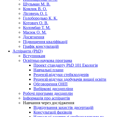
Шульман М. В.
Комлик В. О.
Лісовець О. І.
Голобородько К. К.
Котович О. В.
Коломбар Т. М.
Масюк О. М.
Досягнення
Підвищення кваліфікації
Графік консультацій
Аспіранти (PhD)
Вступникам
Освітньо-наукова програма
Проект стандарту PhD 101 Екологія
Навчальні плани
Рецензії-відгуки стейкхолдерів
Рецензії-відгуки здобувачів вищої освіти
Обговорення ОНП
Вибіркові дисципліни
Робочі програми дисциплін
Інформація про аспірантів
Навчання через дослідження
Відвідування захистів дисертацій
Консультації фахівців
Навчальні заняття зі стейкхолдерами та