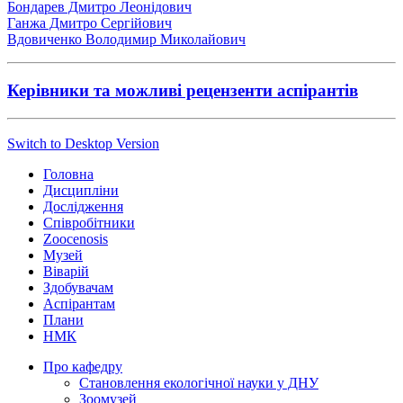
Бондарев Дмитро Леонідович
Ганжа Дмитро Сергійович
Вдовиченко Володимир Миколайович
Керівники та можливі рецензенти аспірантів
Switch to Desktop Version
Головна
Дисципліни
Дослідження
Співробітники
Zoocenosis
Музей
Віварій
Здобувачам
Аспірантам
Плани
НМК
Про кафедру
Cтановлення екологічної науки у ДНУ
Зоомузей