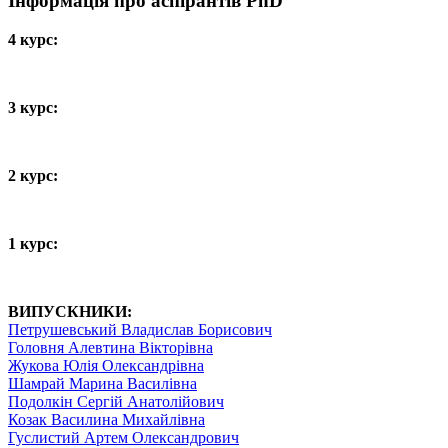
Інформація про аспірантів PhD
4 курс:
3 курс:
2 курс:
1 курс:
ВИПУСКНИКИ:
Петрушевський Владислав Борисович
Головня Алевтина Вікторівна
Жукова Юлія Олександрівна
Шамрай Марина Василівна
Подолкін Сергій Анатолійович
Козак Василина Михайлівна
Гуслистий Артем Олександрович