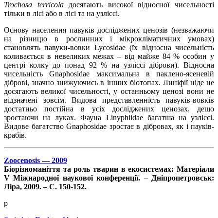
Trochosa terricola
досягають високої відносної чисельності
тільки в лісі або в лісі та на узліссі.
Основу населення павуків досліджених ценозів (незважаючи
на різницю в рослинних і мікрокліматичних умовах)
становлять павуки-вовки Lycosidae (їх відносна чисельність
коливається в невеликих межах – від майже 84 % особин у
центрі колку до понад 92 % на узліссі діброви). Відносна
чисельність Gnaphosidae максимальна в паклено-ясеневій
діброві, значно знижуючись в інших біотопах. Линіфії ніде не
досягають великої чисельності, у останньому ценозі вони не
відзначені зовсім. Видова представленність павуків-вовків
достатньо постійна в усіх досліджених ценозах, дещо
зростаючи на луках. Фауна Linyphiidae багатша на узліссі.
Видове багатство Gnaphosidae зростає в дібровах, як і пауків-
крабів.
Zoocenosis — 2009
Біорізноманіття та роль тварин в екосистемах: Матеріали
V Міжнародної наукової конференції. – Дніпропетровськ:
Ліра, 2009. – С. 150-152.
p