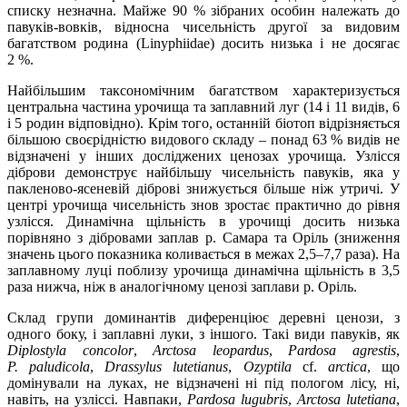
списку незначна. Майже 90 % зібраних особин належать до
павуків-вовків, відносна чисельність другої за видовим
багатством родина (Linyphiidae) досить низька і не досягає
2 %.
Найбільшим таксономічним багатством характеризується
центральна частина урочища та заплавний луг (14 і 11 видів, 6
і 5 родин відповідно). Крім того, останній біотоп відрізняється
більшою своєрідністю видового складу – понад 63 % видів не
відзначені у інших досліджених ценозах урочища. Узлісся
діброви демонструє найбільшу чисельність павуків, яка у
пакленово-ясеневій діброві знижується більше ніж утричі. У
центрі урочища чисельність знов зростає практично до рівня
узлісся. Динамічна щільність в урочищі досить низька
порівняно з дібровами заплав р. Самара та Оріль (зниження
значень цього показника коливається в межах 2,5–7,7 раза). На
заплавному луці поблизу урочища динамічна щільність в 3,5
раза нижча, ніж в аналогічному ценозі заплави р. Оріль.
Склад групи доминантів диференціює деревні ценози, з
одного боку, і заплавні луки, з іншого. Такі види павуків, як
Diplostyla concolor
,
Arctosa leopardus
,
Pardosa agrestis
,
P
.
paludicola
,
Drassylus lutetianus
,
Ozyptila
cf.
arctica
, що
домінували на луках, не відзначені ні під пологом лісу, ні,
навіть, на узліссі. Навпаки,
Pardosa lugubris
,
Arctosa lutetiana
,