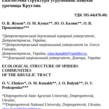
Екологічна структура угруповань павуків
урочища Круглик
УДК 595.44(470.40)
О. В. Жуков*, О. М. Кунах**, Ю. О. Балюк**, О. В.
Прокопенко***
*Дніпропетровський державний аграрний університет,
Дніпропетровськ, Україна,
**Дніпропетровський національний університет ім. Олеся
Гончара,
Дніпропетровськ, Україна,
olga-kunakh@rambler.ru
,
***Донецький національний університет, Донецьк, Україна
ECOLOGICAL STRUCTURE OF SPIDERS
COMMUNITIES
OF THE KRUGLIC TRACT
O. V. Zhukov*, O. M. Kunakh**, J. O. Balyuk**, O. V.
Prokopenko***
*Dnipropetrovsk State Agrarian University, Dnipropetrovsk,
Ukraine,
**Dnipropetrovsk National University, Dnipropetrovsk, Ukraine,
olga-kunakh@rambler.ru
,