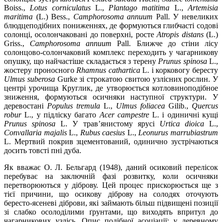
Boiss.,
Lotus corniculatus
L.,
Plantago matitima
L.,
Artemisia
maritima
(L.) Bess.,
Camphorosoma annuum
Pall. У невеликих
блюдцеподібних пониженнях, де формуються глибчасті содові
солонці, осолончаковані до поверхні, росте
Atropis distans
(L.)
Griss.,
Camphorosoma annuum
Pall. Ближче до стіни лісу
солонцово-солончаковий комплекс переходить у чагарникову
опушку, що найчастіше складається з терену
Prunus spinosa
L.,
жостеру проносного
Rhamnus cathartica
L. і корковогу бересту
Ulmus suberosa
Gurke зі строкатою свитою узлісних рослин. У
центрі урочища Круглик, де утворюється котловиноподібное
зниження, формуються осичняки наступної структури. У
деревостані
Populus tremula
L.,
Ulmus foliacea
Gilib.,
Quercus
robur
L., у підліску багато
Acer campestre
L. і одиничні кущі
Prunus spinosa
L. У трав’янистому ярусі
Urtica dioica
L.,
Convallaria majalis
L.,
Rubus caesius
L.,
Leonurus marrubiastrum
L. Мертвий покрив зцементований, одинично зустрічаються
досить товсті пні дуба.
Як вважає О. Л. Бельгард (1948), даний осиковий перелісок
перебуває на заключній фазі розвитку, коли осичняки
перетворюються у діброву. Цей процес прискорюється ще з
тієї причини, що осикову діброву на солодях оточують
бересто-ясеневі діброви, які займають більш підвищені позиції
зі слабко осолоділими ґрунтами, що виходять впритул до
чагарникових узлісь. Опис подібної асоціації: у деревному