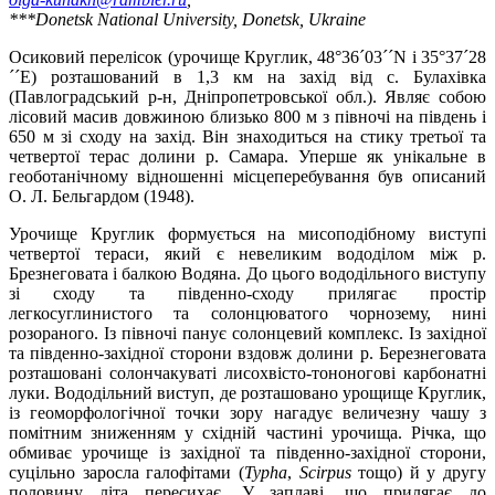
***Donetsk National University, Donetsk, Ukraine
Осиковий перелісок (урочище Круглик, 48°36´03´´N і 35°37´28
´´E) розташований в 1,3 км на захід від с. Булахівка
(Павлоградський р-н, Дніпропетровської обл.). Являє собою
лісовий масив довжиною близько 800 м з півночі на південь і
650 м зі сходу на захід. Він знаходиться на стику третьої та
четвертої терас долини р. Самара. Уперше як унікальне в
геоботанічному відношенні місцеперебування був описаний
О. Л. Бельгардом (1948).
Урочище Круглик формується на мисоподібному виступі
четвертої тераси, який є невеликим вододілом між р.
Брезнеговата і балкою Водяна. До цього вододільного виступу
зі сходу та південно-сходу прилягає простір
легкосуглинистого та солонцюватого чорнозему, нині
розораного. Із півночі панує солонцевий комплекс. Із західної
та південно-західної сторони вздовж долини р. Березнеговата
розташовані солончакуваті лисохвісто-тононогові карбонатні
луки. Вододільний виступ, де розташовано урощище Круглик,
із геоморфологічної точки зору нагадує величезну чашу з
помітним зниженням у східній частині урочища. Річка, що
обмиває урочище із західної та південно-західної сторони,
суцільно заросла галофітами (
Typ
h
a
,
Scirpus
тощо) й у другу
половину літа пересихає. У заплаві, що прилягає до