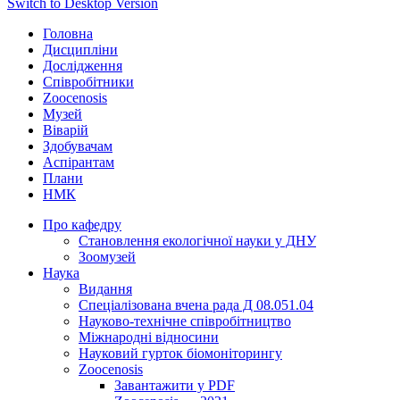
Switch to Desktop Version
Головна
Дисципліни
Дослідження
Співробітники
Zoocenosis
Музей
Віварій
Здобувачам
Аспірантам
Плани
НМК
Про кафедру
Cтановлення екологічної науки у ДНУ
Зоомузей
Наука
Видання
Спеціалізована вчена рада Д 08.051.04
Науково-технічне співробітництво
Міжнародні відносини
Науковий гурток біомоніторингу
Zoocenosis
Завантажити у PDF