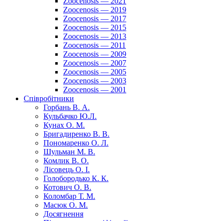
Zoocenosis — 2021
Zoocenosis — 2019
Zoocenosis — 2017
Zoocenosis — 2015
Zoocenosis — 2013
Zoocenosis — 2011
Zoocenosis — 2009
Zoocenosis — 2007
Zoocenosis — 2005
Zoocenosis — 2003
Zoocenosis — 2001
Співробітники
Горбань В. А.
Кульбачко Ю.Л.
Кунах О. М.
Бригадиренко В. В.
Пономаренко О. Л.
Шульман М. В.
Комлик В. О.
Лісовець О. І.
Голобородько К. К.
Котович О. В.
Коломбар Т. М.
Масюк О. М.
Досягнення