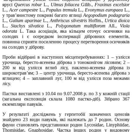
ярусі
Quercus robur
L.,
Ulmus foliacea
Gilib.,
Fraxinus excelsior
L.,
Acer campestre
L.,
Populus tremula
L.,
Evonymus europaea
L.,
у трав’янистому покриві багато яглиці
Aegopodium podagraria
L.,
Galium aparinae
L.,
Anthris
с
us silvestris
Hoffm.,
Urtica dioica
L.,
Stachys silvatica
L.,
Polygonatum multiflorom
All.,
Viola
odorata
L. Така асоціація, яка кільцем оточує осичняки на
солодях і є осередком інспермації дібровних елементів,
повинна сприяти посиленню процесу перетворення осичняків
на солодях у діброву.
Проби відібрані в наступних місцеперебуваннях: 1 – узлісся
урочища, бересто-ясенева діброва з тоноконігом лісовим; 2 –
200 м від узлісся вглиб лісу, паклено-ясенева діброва із
широкотрав’ям; 3 – центр урочища, бересто-ясенева діброва з
яглицею; 4 – заплавний луг, 100 м від узлісся поза межами
лісу.
Пастки виставлені з 10.04 по 9.07.2008 р. по 3 у кожній стації
(загальна експозиція склала 1080 пастко-діб). Зібрано 367
екземпляри павуків.
У результаті досліджень у герпетобії зазначених ценозів
знайдено 23 види павуків, які належать до 7 родин. Основу
фауни становлять представники родин Lycosidae, Linyphiidae,
Thomisidae, Gnaphosidae. Частка інших родин у видовому