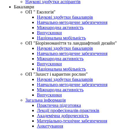
Наукові здобутки аспірантів
Бакалаври
ОП " Екологія"
Наукові здобутки бакалаврів
Навчально-методичне забезпечення
Міжнародна активність
Випускники
Національна мобільність
ОП "Біорізноманіття та ландшафтний дизайн"
Наукові здобутки бакалаврів
Навчально-методичне забезпечення
Міжнародна активність
Випускники
Національна мобільність
OП "Захист і карантин рослин"
Наукові здобутки бакалаврів
Навчально-методичне забезпечення
Міжнародна активність
Випускники
Загальна інформація
Практична підготовка
Лекції професіоналів-практиків
Академічна доброчесність
Матеріально-технічне забезпечення
Анкетування