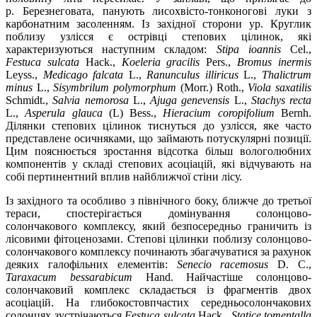
р. Березнеговата, панують лисохвісто-тонконогові луки з
карбонатним засоленням. Із західної сторони ур. Круглик
поблизу узлісся є острівці степових цілинок, які
характеризуються наступним складом:
Stipa ioannis
Cel.,
Festuca sulcata
Hack.,
Koeleria gracilis
Pers.,
Bromus inermis
Leyss.,
Medicago falcata
L.,
Ranunculus illiricus
L.,
Thalictrum
minus
L.,
Sisymbrilum polymorphum
(Morr.) Roth.,
Viola saxatilis
Schmidt.,
Salvia nemorosa
L.,
Ajuga genevensis
L.,
Stachys recta
L.,
Asperula glauca
(L) Bess.,
Hieracium coropifolium
Bernh.
Ділянки степових цілинок тиснуться до узлісся, яке часто
представлене осичняками, що займають потускулярні позиції.
Цим пояснюється зростання відсотка більш вологолюбних
компонентів у складі степових асоціацій, які відчувають на
собі пертинентний вплив найближчої стіни лісу.
Із західного та особливо з північного боку, ближче до третьої
тераси, спостерігається домінування солонцово-
солончакового комплексу, який безпосередньо граничить із
лісовими фітоценозами. Степові цілинки поблизу солонцово-
солончакового комплексу починають збагачуватися за рахунок
деяких галофільних елементів:
Senecio racemosus
D. C.,
Taraxacum bessarabicum
Hand. Найчастіше солонцово-
солончаковий комплекс складається із фрагментів двох
асоціацій. На глибокостовпчастих середньосолончакових
солонцях зустрічаються
Festuca sulcata
Hack.,
Statice tomentalla