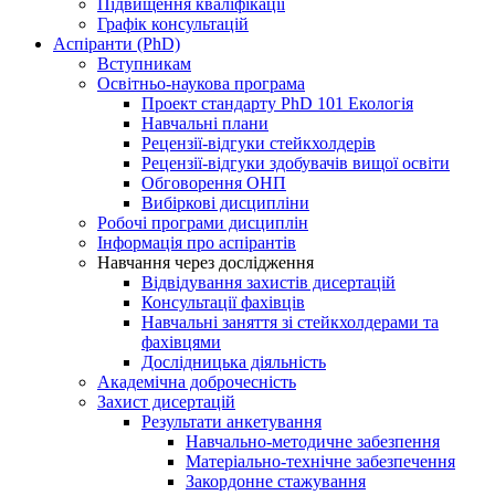
Підвищення кваліфікації
Графік консультацій
Аспіранти (PhD)
Вступникам
Освітньо-наукова програма
Проект стандарту PhD 101 Екологія
Навчальні плани
Рецензії-відгуки стейкхолдерів
Рецензії-відгуки здобувачів вищої освіти
Обговорення ОНП
Вибіркові дисципліни
Робочі програми дисциплін
Інформація про аспірантів
Навчання через дослідження
Відвідування захистів дисертацій
Консультації фахівців
Навчальні заняття зі стейкхолдерами та
фахівцями
Дослідницька діяльність
Академічна доброчесність
Захист дисертацій
Результати анкетування
Навчально-методичне забезпення
Матеріально-технічне забезпечення
Закордонне стажування