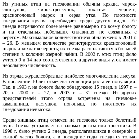
Из утиных птиц на гнездовании обычны кряква, чирок-
свистунок, чирок-трескунок, хохлатая чернеть,
красноголовый нырок и серая утка. По плотности
гнездования кряква преобладает среди других видов. Ее
гнезда встречаются более-менее равномерно по всему болоту
и на отдельных небольших сплавинах, не связанных с
берегом. Максимальное количествогнезд обнаружено в 2001 г.
– 26. В меньшем количестве регистрируется красноголовый
нырок и хохлатая чернеть; их гнезда располагаются в большей
степени в колонии озерной чайки. В 2002 г. этих птиц было
учтено 9 и 14 пар соответственно, а другие виды уток имеют
небольшую численность.
Из отряда журавлеобразные наиболее многочисленна лысуха.
В последние 10 лет отмечена тенденция роста ее популяции.
Так, в 1993 г. на болоте было обнаружено 15 гнезд, в 1997 г. –
20, в 2000 г. – 27, в 2003 г. – 31 гнездо. Из других
представителей этого отряда встречены на гнездовье
камышница, пастушок, погоныш, но плотность их
гнездования невысока.
Среди хищных птиц отмечен на гнездовье только болотный
лунь. Гнезда устраивает на заломах рогоза или тростника. В
1998 г. было учтено 2 гнезда, располагавшихся в северной и
южной частях болота, а в последние годы гнездится только