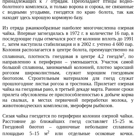
принадлежащих к 7 отрядам. Преобладают птицы водно-
болотного комплекса, и только ворона и сорока, не связанные
с водными угодьями, гнездятся по краю болота, так как
находят здесь хорошую кормовую базу.
Из отряда ржанкообразные наиболее многочисленна озерная
чайка. Впервые загнездилась в 1972 г. в количестве 16 пар, в
последующие годы отмечался рост ее колонии вплоть до 1991
г., затем наступила стабилизация и в 2002 г. учтено 4 600 пар.
Колония располагается в центре болота, преимущественно на
2
сплавинах, плотность гнездовая в центре 4,2 гнезд/м
, по
направлению к периферии – уменьшается. Участок самой
большой сплавины, занимаемый колонией, плотно заросший
рогозом широколистным, служит хорошим гнездовым
биотопом. Строительным материалом для гнезд служат
прошлогодние листья рогоза и тростника. Прилетает озерная
чайка на гнездовья рано, в третьей декаде марта. Ранние сроки
прилета обусловлены ее приспособленностью к добыче корма
на свалках, в местах первичной переработки молока, у
животноводческих комплексов, звероферм рыбхозов.
Сизая чайка гнездится по периферии колонии озерной чайки.
Расстояние до ближайших гнезд составляет 15–25 м.
Гнездовой биотоп – одиночные небольшие сплавины
2
площадью 5–15 м
или отдельные осоковые кочки.