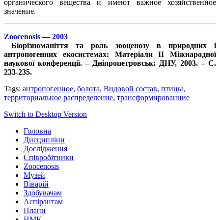
органического вещества и имеют важное хозяйственное
значение.
Zoocenosis — 2003
Біорізноманіття та роль зооценозу в природних і
антропогенних екосистемах: Матеріали ІІ Міжнародної
наукової конференції. – Дніпропетровськ: ДНУ, 2003. – С.
233-235.
Tags:
антропогенное
,
болота
,
Видовой состав
,
птицы
,
территориальное распределение
,
трансформированние
Switch to Desktop Version
Головна
Дисципліни
Дослідження
Співробітники
Zoocenosis
Музей
Віварій
Здобувачам
Аспірантам
Плани
НМК