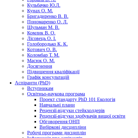
Кульбачко Ю.Л.
Кунах О. М.
Бригадиренко В. В.
Пономаренко О. Л.
Шульман М. В.
Комлик В. О.
Лісовець О. І.
Голобородько К. К.
Котович О. В.
Коломбар Т. М.
Масюк О. М.
Досягнення
Підвищення кваліфікації
Графік консультацій
Аспіранти (PhD)
Вступникам
Освітньо-наукова програма
Проект стандарту PhD 101 Екологія
Навчальні плани
Рецензії-відгуки стейкхолдерів
Рецензії-відгуки здобувачів вищої освіти
Обговорення ОНП
Вибіркові дисципліни
Робочі програми дисциплін