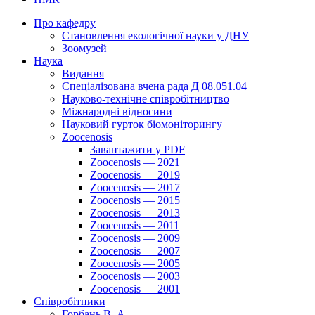
Про кафедру
Cтановлення екологічної науки у ДНУ
Зоомузей
Наука
Видання
Спеціалізована вчена рада Д 08.051.04
Науково-технічне співробітництво
Міжнародні відносини
Науковий гурток біомоніторингу
Zoocenosis
Завантажити у PDF
Zoocenosis — 2021
Zoocenosis — 2019
Zoocenosis — 2017
Zoocenosis — 2015
Zoocenosis — 2013
Zoocenosis — 2011
Zoocenosis — 2009
Zoocenosis — 2007
Zoocenosis — 2005
Zoocenosis — 2003
Zoocenosis — 2001
Співробітники
Горбань В. А.