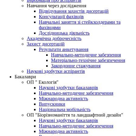
Інформація про аспірантів
Навчання через дослідження
Відвідування захистів дисертацій
Консультації фахівців
Навчальні заняття зі стейкхолдерами та
фахівцями
Дослідницька діяльність
Академічна доброчесність
Захист дисертацій
Результати анкетування
Навчально-методичне забезпення
Матеріально-технічне забезпечення
Закордонне стажування
Наукові здобутки аспірантів
Бакалаври
ОП " Екологія"
Наукові здобутки бакалаврів
Навчально-методичне забезпечення
Міжнародна активність
Випускники
Національна мобільність
ОП "Біорізноманіття та ландшафтний дизайн"
Наукові здобутки бакалаврів
Навчально-методичне забезпечення
Міжнародна активність