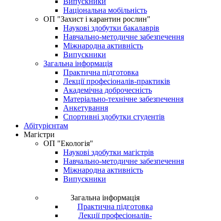
Випускники
Національна мобільність
OП "Захист і карантин рослин"
Наукові здобутки бакалаврів
Навчально-методичне забезпечення
Міжнародна активність
Випускники
Загальна інформація
Практична підготовка
Лекції професіоналів-практиків
Академічна доброчесність
Матеріально-технічне забезпечення
Анкетування
Спортивні здобутки студентів
Абітурієнтам
Магістри
ОП "Екологія"
Наукові здобутки магістрів
Навчально-методичне забезпечення
Міжнародна активність
Випускники
Загальна інформація
Практична підготовка
Лекції професіоналів-