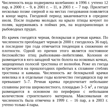
Численность вида подвержена колебанию: в 1996 г. учтено 12
пар, в 2000 г. – 9, в 2001 г. – 11, в 2003 г. – 7 пар. Прилетает
несколько позже озерной и на местах гнездования появляется
в конце марта. Гнездовой период заканчивается в середине
июля. После подъема молодых на крыло птицы кочуют по
полям, задерживаясь в поймах рек, на водохранилищах и
рыбоводных прудах.
Из крачек гнездятся черная, белокрылая и речная крачки. По
численности преобладает черная (в 2000 г. гнездилось 36 пар),
в последние три года отмечается тенденция к снижению ее
плотности. Одной из причин этого является постоянное
беспокойство птиц рыболовами–любителями. Колония ее
размещается в юго-западной части болота на осоковых кочках,
защищенных полосой тростника от волнобоя. Реже их гнезда
встречаются на прошлогодних прибитых к сплавине стеблях
тростника и камыша. Численность же белокрылой крачки
невелика и в отдельные годы количество гнездящихся пар не
превышает 5–7. Речная крачка предпочитает небольшие
2
сплавины рогоза широколистного, площадью 3–5 м
, а гнезда
размещаются в основном по периферии с небольшим
количеством строительного материала. Максимальная ее
численность была отмечена в 1999 г. – 16 пар, а в 2003 г.
учтено только 4 пары.