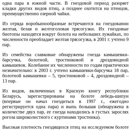
одна пара в южной части. В гнездовой период разоряет
кладки других видов птиц, а позднее охотится на птенцов,
преимущественно озерной чайки.
Из отряда воробьинообразные встречаются на гнездовании
желтая, белая и желтоголовая трясогузки. Их гнездовые
биотопы находятся вокруг болота на небольших лужайках, по
численности преобладает желтая трясогузка, в 2001 г. учтено 9
пар.
Из семейства славковые обнаружены гнезда камышевки-
барсучка, болотной, тростниковой и дроздовидной
камышевок. Колебание их численности по годам практически
незначительно: в 2003 г. учтено камышевки-барсучка 18 пар,
болотной камышевки – 5, тростниковой – 4, дроздовидной –
13 пар.
Из видов, включенных в Красную книгу республики
Беларусь, зарегистрированы на болоте лебедь-шипун
(впервые он начал гнездиться в 1997 г., ежегодно
регистрируется одна пара) и выпь большая (обнаружена в
количестве двух пар, ее гнезда находились в густых зарослях
рогоза широколистного с куртинами тростника).
Высокая плотность гнездящихся птиц на исследуемом болоте