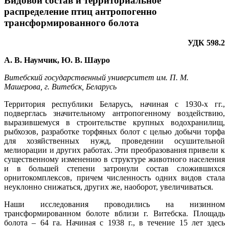
Видовой состав и территориальное
распределение птиц антропогенно
трансформированного болота
УДК 598.2
А. В. Наумчик, Ю. В. Шауро
Витебский государственный университет им. П. М.
Машерова, г. Витебск, Беларусь
Территория республики Беларусь, начиная с 1930-х гг.,
подверглась значительному антропогенному воздействию,
выразившемуся в строительстве крупных водохранилищ,
рыбхозов, разработке торфяных болот с целью добычи торфа
для хозяйственных нужд, проведении осушительной
мелиорации и других работах. Эти преобразования привели к
существенному изменению в структуре животного населения
и в большей степени затронули состав сложившихся
орнитокомплексов, причем численность одних видов стала
неуклонно снижаться, других же, наоборот, увеличиваться.
Наши исследования проводились на низинном
трансформированном болоте вблизи г. Витебска. Площадь
болота – 64 га. Начиная с 1938 г., в течение 15 лет здесь