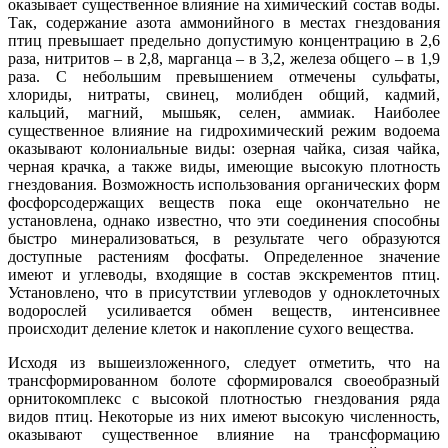
оказывает существенное влияние на химический состав воды.
Так, содержание азота аммонийного в местах гнездования
птиц превышает предельно допустимую концентрацию в 2,6
раза, нитритов – в 2,8, марганца – в 3,2, железа общего – в 1,9
раза. С небольшим превышением отмечены сульфаты,
хлориды, нитраты, свинец, молибден общий, кадмий,
кальций, магний, мышьяк, селен, аммиак. Наиболее
существенное влияние на гидрохимический режим водоема
оказывают колониальные виды: озерная чайка, сизая чайка,
черная крачка, а также виды, имеющие высокую плотность
гнездования. Возможность использования органических форм
фосфорсодержащих веществ пока еще окончательно не
установлена, однако известно, что эти соединения способны
быстро минерализоваться, в результате чего образуются
доступные растениям фосфаты. Определенное значение
имеют и углеводы, входящие в состав экскрементов птиц.
Установлено, что в присутствии углеводов у одноклеточных
водорослей усиливается обмен веществ, интенсивнее
происходит деление клеток и накопление сухого вещества.
Исходя из вышеизложенного, следует отметить, что на
трансформированном болоте сформировался своеобразный
орнитокомплекс с высокой плотностью гнездования ряда
видов птиц. Некоторые из них имеют высокую численность,
оказывают существенное влияние на трансформацию