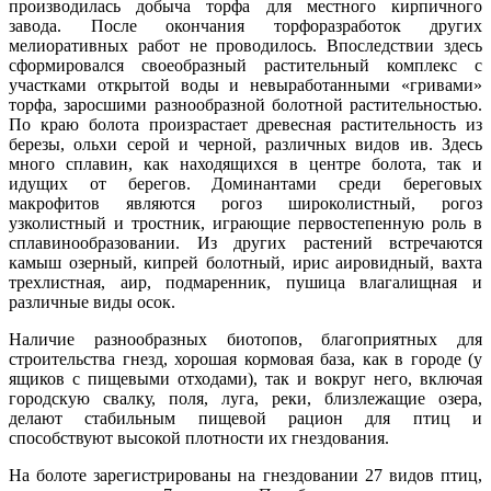
производилась добыча торфа для местного кирпичного
завода. После окончания торфоразработок других
мелиоративных работ не проводилось. Впоследствии здесь
сформировался своеобразный растительный комплекс с
участками открытой воды и невыработанными «гривами»
торфа, заросшими разнообразной болотной растительностью.
По краю болота произрастает древесная растительность из
березы, ольхи серой и черной, различных видов ив. Здесь
много сплавин, как находящихся в центре болота, так и
идущих от берегов. Доминантами среди береговых
макрофитов являются рогоз широколистный, рогоз
узколистный и тростник, играющие первостепенную роль в
сплавинообразовании. Из других растений встречаются
камыш озерный, кипрей болотный, ирис аировидный, вахта
трехлистная, аир, подмаренник, пушица влагалищная и
различные виды осок.
Наличие разнообразных биотопов, благоприятных для
строительства гнезд, хорошая кормовая база, как в городе (у
ящиков с пищевыми отходами), так и вокруг него, включая
городскую свалку, поля, луга, реки, близлежащие озера,
делают стабильным пищевой рацион для птиц и
способствуют высокой плотности их гнездования.
На болоте зарегистрированы на гнездовании 27 видов птиц,