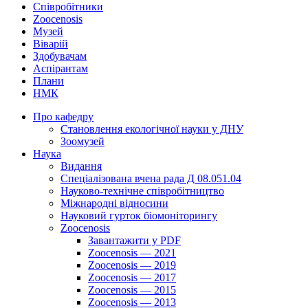
Співробітники
Zoocenosis
Музей
Віварій
Здобувачам
Аспірантам
Плани
НМК
Про кафедру
Cтановлення екологічної науки у ДНУ
Зоомузей
Наука
Видання
Спеціалізована вчена рада Д 08.051.04
Науково-технічне співробітництво
Міжнародні відносини
Науковий гурток біомоніторингу
Zoocenosis
Завантажити у PDF
Zoocenosis — 2021
Zoocenosis — 2019
Zoocenosis — 2017
Zoocenosis — 2015
Zoocenosis — 2013