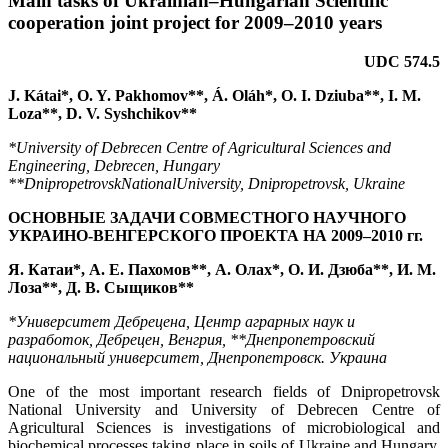
Main tasks of Ukrainian–Hungarian Scientific
cooperation joint project for 2009–2010 years
UDC 574.5
J. Kátai*, O. Y. Pakhomov**, Á. Oláh*, O. I. Dziuba**, I. M.
Loza**, D. V. Syshchikov**
*University of Debrecen Centre of Agricultural Sciences and
Engineering, Debrecen, Hungary
**DnipropetrovskNationalUniversity, Dnipropetrovsk, Ukraine
ОСНОВНЫЕ ЗАДАЧИ СОВМЕСТНОГО НАУЧНОГО
УКРАИНО-ВЕНГЕРСКОГО ПРОЕКТА НА 2009–2010 гг.
Я. Катаи*, А. Е. Пахомов**, А. Олах*, О. И. Дзюба**, И. М.
Лоза**, Д. В. Сыщиков**
*Университет Дебрецена, Центр аграрных наук и
разработок, Дебрецен, Венгрия, **Днепропетровский
национальный университет, Днепропетровск. Украина
One of the most important research fields of Dnipropetrovsk
National University and University of Debrecen Centre of
Agricultural Sciences is investigations of microbiological and
biochemical processes taking place in soils of Ukraine and Hungary,