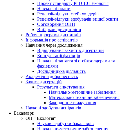
Проект стандарту PhD 101 Екологія
Навчальні плани
Рецензії-відгуки стейкхолдерів
Рецензії-відгуки здобувачів вищої освіти
Обговорення ОНП
Вибіркові дисципліни
Робочі програми дисциплін
Інформація про аспірантів
Навчання через дослідження
Відвідування захистів дисертацій
Консультації фахівців
Навчальні заняття зі стейкхолдерами та
фахівцями
Дослідницька діяльність
Академічна доброчесність
Захист дисертацій
Результати анкетування
Навчально-методичне забезпення
Матеріально-технічне забезпечення
Закордонне стажування
Наукові здобутки аспірантів
Бакалаври
ОП " Екологія"
Наукові здобутки бакалаврів
Навчально-методичне забезпечення