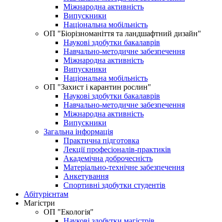
Міжнародна активність
Випускники
Національна мобільність
ОП "Біорізноманіття та ландшафтний дизайн"
Наукові здобутки бакалаврів
Навчально-методичне забезпечення
Міжнародна активність
Випускники
Національна мобільність
OП "Захист і карантин рослин"
Наукові здобутки бакалаврів
Навчально-методичне забезпечення
Міжнародна активність
Випускники
Загальна інформація
Практична підготовка
Лекції професіоналів-практиків
Академічна доброчесність
Матеріально-технічне забезпечення
Анкетування
Спортивні здобутки студентів
Абітурієнтам
Магістри
ОП "Екологія"
Наукові здобутки магістрів