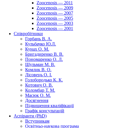
Zoocenosis — 2011
Zoocenosis — 2009
Zoocenosis — 2007
Zoocenosis — 2005
Zoocenosis — 2003
Zoocenosis — 2001
Співробітники
Горбань В. А.
Кульбачко Ю.Л.
Кунах О. М.
Бригадиренко В. В.
Пономаренко О. Л.
Шульман М. В.
Комлик В. О.
Лісовець О. І.
Голобородько К. К.
Котович О. В.
Коломбар Т. М.
Масюк О. М.
Досягнення
Підвищення кваліфікації
Графік консультацій
Аспіранти (PhD)
Вступникам
Освітньо-наукова програма